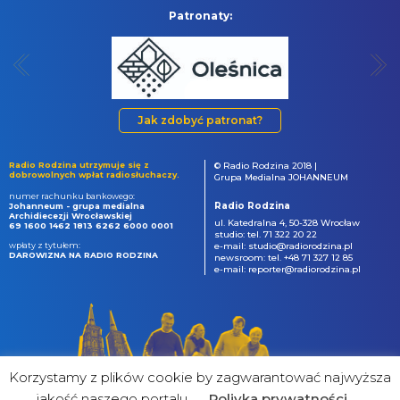
Patronaty:
Jak zdobyć patronat?
Radio Rodzina utrzymuje się z
© Radio Rodzina 2018 |
dobrowolnych wpłat radiosłuchaczy.
Grupa Medialna JOHANNEUM
numer rachunku bankowego:
Radio Rodzina
Johanneum - grupa medialna
Archidiecezji Wrocławskiej
ul. Katedralna 4, 50-328 Wrocław
69 1600 1462 1813 6262 6000 0001
studio: tel. 71 322 20 22
wpłaty z tytułem:
e-mail: studio@radiorodzina.pl
DAROWIZNA NA RADIO RODZINA
newsroom: tel. +48 71 327 12 85
e-mail: reporter@radiorodzina.pl
Korzystamy z plików cookie by zagwarantować najwyższa
jakość naszego portalu
Poliyka prywatności