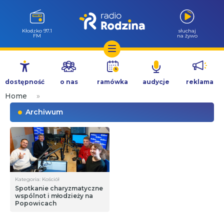
Wołów 99.6
słuchaj
FM
na żywo
Przejdź
do
dostępność
o nas
ramówka
audycje
reklama
treści
Home
»
Archiwum
Kategoria: Kościół
Spotkanie charyzmatyczne
wspólnot i młodzieży na
Popowicach