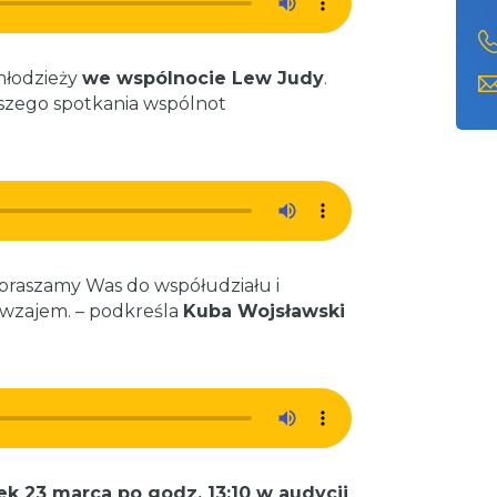
młodzieży
we wspólnocie Lew Judy
.
ższego spotkania wspólnot
praszamy Was do współudziału i
awzajem. – podkreśla
Kuba Wojsławski
 23 marca po godz. 13:10 w audycji