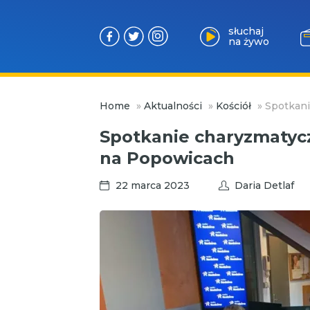
słuchaj
na żywo
Przejdź
Home
»
Aktualności
»
Kościół
»
Spotkani
do
treści
Spotkanie charyzmatycz
na Popowicach
22 marca 2023
Daria Detlaf