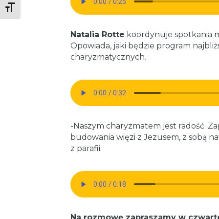
Toggle Font size
Natalia Rotte
koordynuje spotkania 
Opowiada, jaki będzie program najbli
charyzmatycznych.
-Naszym charyzmatem jest radość. Za
budowania więzi z Jezusem, z sobą n
z parafii.
Na rozmowę zapraszamy w czwartek