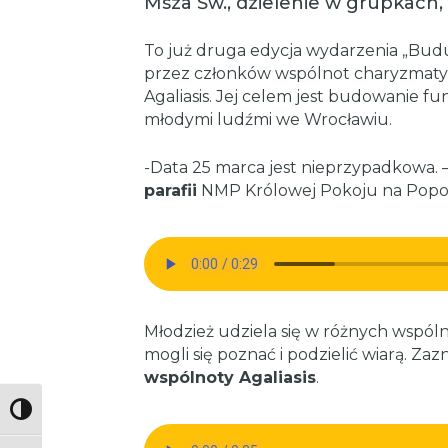
Msza Św., dzielenie w grupkach, 
To już druga edycja wydarzenia „Bud
przez członków wspólnot charyzmatyc
Agaliasis. Jej celem jest budowanie f
młodymi ludźmi we Wrocławiu.
-Data 25 marca jest nieprzypadkowa.
parafii
NMP Królowej Pokoju na Popo
Młodzież udziela się w różnych wspól
mogli się poznać i podzielić wiarą. Za
wspólnoty Agaliasis
.
Toggle High Contrast