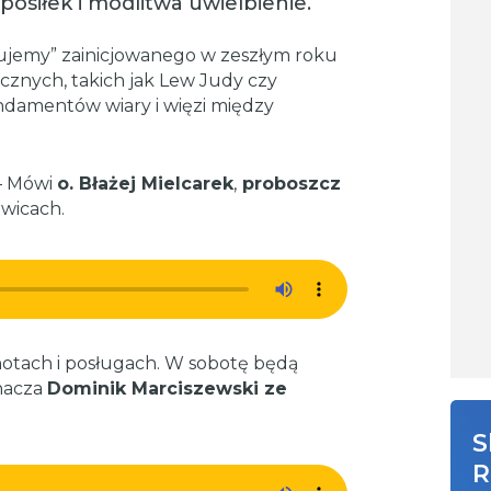
posiłek i modlitwa uwielbienie.
ujemy” zainicjowanego w zeszłym roku
znych, takich jak Lew Judy czy
undamentów wiary i więzi między
 – Mówi
o. Błażej Mielcarek
,
proboszcz
wicach.
notach i posługach. W sobotę będą
znacza
Dominik Marciszewski ze
S
R