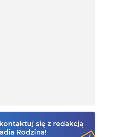
kontaktuj się z redakcją
adia Rodzina!