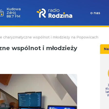
Kudowa
Zdrój
o nas
88.7 FM
e charyzmatyczne wspólnot i młodzieży na Popowicach
ne wspólnot i młodzieży
Na
st
la
W