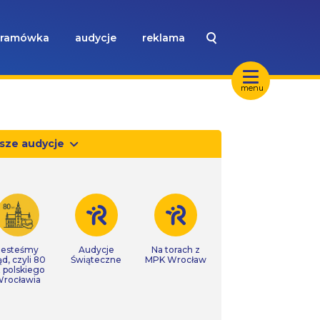
ramówka
audycje
reklama
menu
sze audycje
Jesteśmy
Audycje
Na torach z
ąd, czyli 80
Świąteczne
MPK Wrocław
t polskiego
rocławia