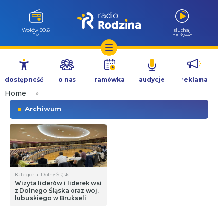
Wołów 99.6
słuchaj
FM
na żywo
Przejdź
do
dostępność
o nas
ramówka
audycje
reklama
treści
Home
»
Archiwum
Kategoria: Dolny Śląsk
Wizyta liderów i liderek wsi
z Dolnego Śląska oraz woj.
lubuskiego w Brukseli