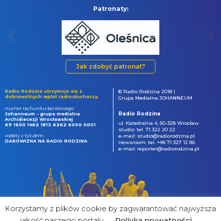
Patronaty:
Jak zdobyć patronat?
Radio Rodzina utrzymuje się z
© Radio Rodzina 2018 |
dobrowolnych wpłat radiosłuchaczy.
Grupa Medialna JOHANNEUM
numer rachunku bankowego:
Radio Rodzina
Johanneum - grupa medialna
Archidiecezji Wrocławskiej
ul. Katedralna 4, 50-328 Wrocław
69 1600 1462 1813 6262 6000 0001
studio: tel. 71 322 20 22
wpłaty z tytułem:
e-mail: studio@radiorodzina.pl
DAROWIZNA NA RADIO RODZINA
newsroom: tel. +48 71 327 12 85
e-mail: reporter@radiorodzina.pl
Korzystamy z plików cookie by zagwarantować najwyższa
jakość naszego portalu
Poliyka prywatności