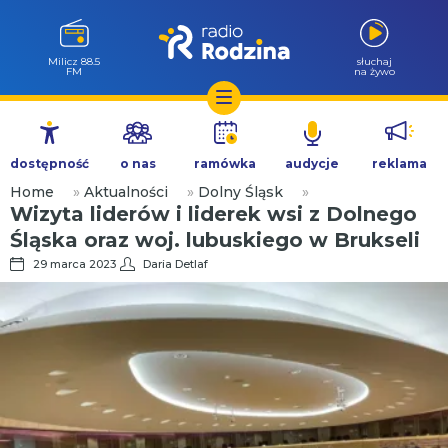
Milicz 88.5
słuchaj
FM
na żywo
Przejdź
do
dostępność
o nas
ramówka
audycje
reklama
treści
Home
»
Aktualności
»
Dolny Śląsk
»
Wizyta liderów i liderek wsi z Dolnego
Śląska oraz woj. lubuskiego w Brukseli
29 marca 2023
Daria Detlaf