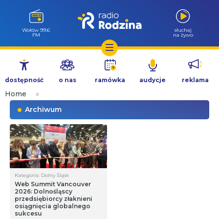
Wołów 99.6
słuchaj
FM
na żywo
Przejdź
do
dostępność
o nas
ramówka
audycje
reklama
treści
Home
»
Archiwum
Kategoria: Dolny Śląsk
Web Summit Vancouver
2026: Dolnośląscy
przedsiębiorcy złaknieni
osiągnięcia globalnego
sukcesu