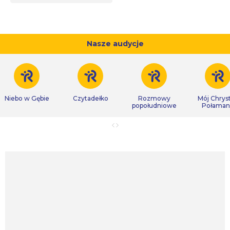
Nasze audycje
Niebo w Gębie
Czytadełko
Rozmowy
Mój Chrys
popołudniowe
Połaman