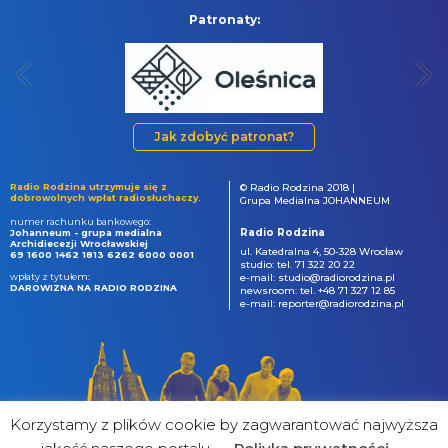
Patronaty:
Jak zdobyć patronat?
Radio Rodzina utrzymuje się z
© Radio Rodzina 2018 |
dobrowolnych wpłat radiosłuchaczy.
Grupa Medialna JOHANNEUM
numer rachunku bankowego:
Radio Rodzina
Johanneum - grupa medialna
Archidiecezji Wrocławskiej
ul. Katedralna 4, 50-328 Wrocław
69 1600 1462 1813 6262 6000 0001
studio: tel. 71 322 20 22
wpłaty z tytułem:
e-mail: studio@radiorodzina.pl
DAROWIZNA NA RADIO RODZINA
newsroom: tel. +48 71 327 12 85
e-mail: reporter@radiorodzina.pl
Korzystamy z plików cookie by zagwarantować najwyższa