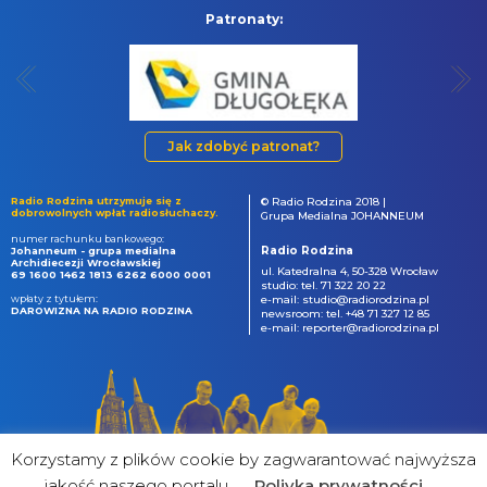
Patronaty:
Jak zdobyć patronat?
Radio Rodzina utrzymuje się z
© Radio Rodzina 2018 |
dobrowolnych wpłat radiosłuchaczy.
Grupa Medialna JOHANNEUM
numer rachunku bankowego:
Radio Rodzina
Johanneum - grupa medialna
Archidiecezji Wrocławskiej
ul. Katedralna 4, 50-328 Wrocław
69 1600 1462 1813 6262 6000 0001
studio: tel. 71 322 20 22
wpłaty z tytułem:
e-mail: studio@radiorodzina.pl
DAROWIZNA NA RADIO RODZINA
newsroom: tel. +48 71 327 12 85
e-mail: reporter@radiorodzina.pl
Korzystamy z plików cookie by zagwarantować najwyższa
jakość naszego portalu
Poliyka prywatności