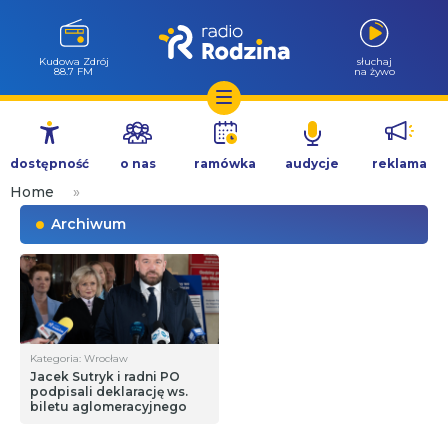
Kudowa Zdrój
słuchaj
88.7 FM
na żywo
Przejdź
do
dostępność
o nas
ramówka
audycje
reklama
treści
Home
»
Archiwum
Kategoria: Wrocław
Jacek Sutryk i radni PO
podpisali deklarację ws.
biletu aglomeracyjnego