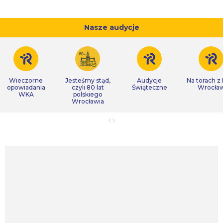
Nasze audycje
Wieczorne
Jesteśmy stąd,
Audycje
Na torach z
opowiadania
czyli 80 lat
Świąteczne
Wrocła
WKA
polskiego
Wrocławia