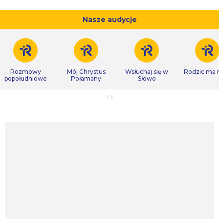
Nasze audycje
Rozmowy
Mój Chrystus
Wsłuchaj się w
Rodzic ma
popołudniowe
Połamany
Słowo