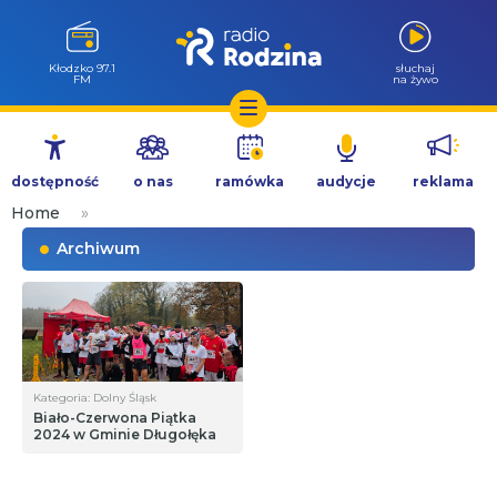
Kłodzko 97.1
słuchaj
FM
na żywo
Przejdź
do
dostępność
o nas
ramówka
audycje
reklama
treści
Home
»
Archiwum
Kategoria: Dolny Śląsk
Biało-Czerwona Piątka
2024 w Gminie Długołęka