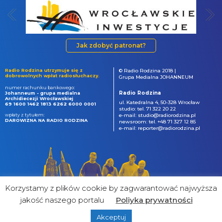
Jak zdobyć patronat?
Radio Rodzina utrzymuje się z
© Radio Rodzina 2018 |
dobrowolnych wpłat radiosłuchaczy.
Grupa Medialna JOHANNEUM
numer rachunku bankowego:
Radio Rodzina
Johanneum - grupa medialna
Archidiecezji Wrocławskiej
ul. Katedralna 4, 50-328 Wrocław
69 1600 1462 1813 6262 6000 0001
studio: tel. 71 322 20 22
wpłaty z tytułem:
e-mail: studio@radiorodzina.pl
DAROWIZNA NA RADIO RODZINA
newsroom: tel. +48 71 327 12 85
e-mail: reporter@radiorodzina.pl
Korzystamy z plików cookie by zagwarantować najwyższa
jakość naszego portalu
Poliyka prywatności
Akceptuj
powered by
&