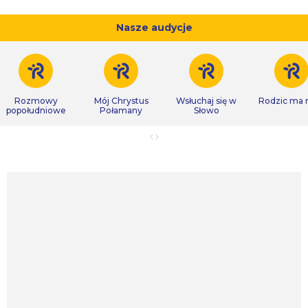
Nasze audycje
Rozmowy
Mój Chrystus
Wsłuchaj się w
Rodzic ma
popołudniowe
Połamany
Słowo