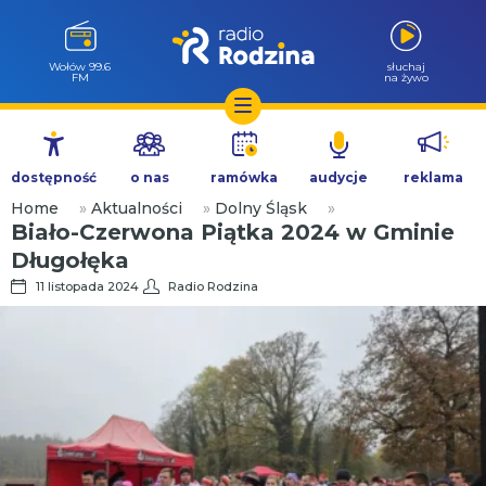
Wołów 99.6
słuchaj
FM
na żywo
Przejdź
do
dostępność
o nas
ramówka
audycje
reklama
treści
Home
»
Aktualności
»
Dolny Śląsk
»
Biało-Czerwona Piątka 2024 w Gminie
Długołęka
11 listopada 2024
Radio Rodzina