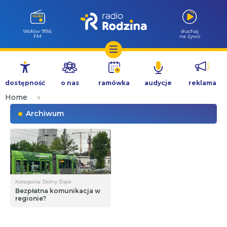
Wołów 99.6
słuchaj
FM
na żywo
Przejdź
do
dostępność
o nas
ramówka
audycje
reklama
treści
Home
»
Archiwum
Kategoria: Dolny Śląsk
Bezpłatna komunikacja w
regionie?