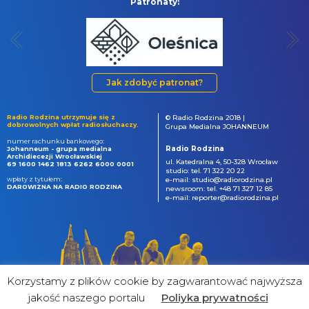
Patronaty:
Jak zdobyć patronat?
Radio Rodzina utrzymuje się z
© Radio Rodzina 2018 |
dobrowolnych wpłat radiosłuchaczy.
Grupa Medialna JOHANNEUM
numer rachunku bankowego:
Radio Rodzina
Johanneum - grupa medialna
Archidiecezji Wrocławskiej
ul. Katedralna 4, 50-328 Wrocław
69 1600 1462 1813 6262 6000 0001
studio: tel. 71 322 20 22
wpłaty z tytułem:
e-mail: studio@radiorodzina.pl
DAROWIZNA NA RADIO RODZINA
newsroom: tel. +48 71 327 12 85
e-mail: reporter@radiorodzina.pl
Korzystamy z plików cookie by zagwarantować najwyższa
jakość naszego portalu
Poliyka prywatności