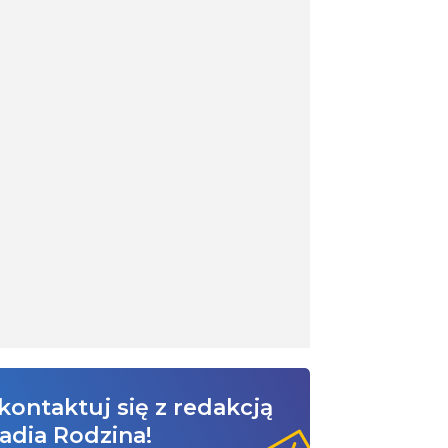
kontaktuj się z redakcją
adia Rodzina!