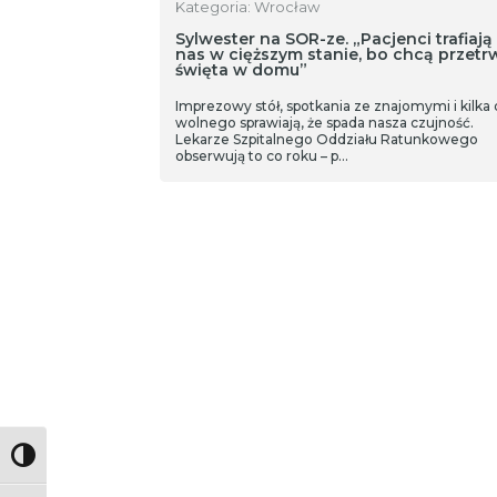
Kategoria: Wrocław
Sylwester na SOR-ze. „Pacjenci trafiają
nas w cięższym stanie, bo chcą przetr
święta w domu”
Imprezowy stół, spotkania ze znajomymi i kilka 
wolnego sprawiają, że spada nasza czujność.
Lekarze Szpitalnego Oddziału Ratunkowego
obserwują to co roku – p…
Toggle High Contrast