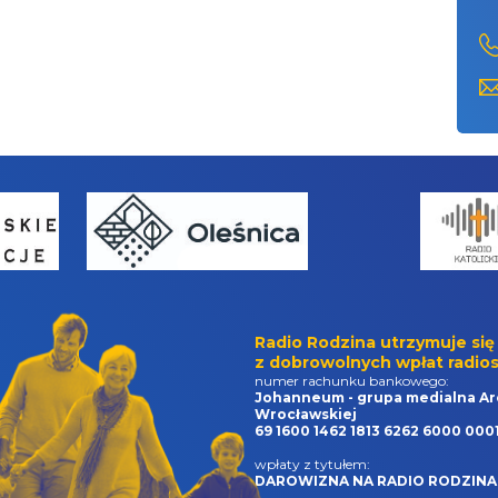
Radio Rodzina utrzymuje się
z dobrowolnych wpłat radios
numer rachunku bankowego:
Johanneum - grupa medialna Ar
Wrocławskiej
69 1600 1462 1813 6262 6000 000
wpłaty z tytułem:
DAROWIZNA NA RADIO RODZINA