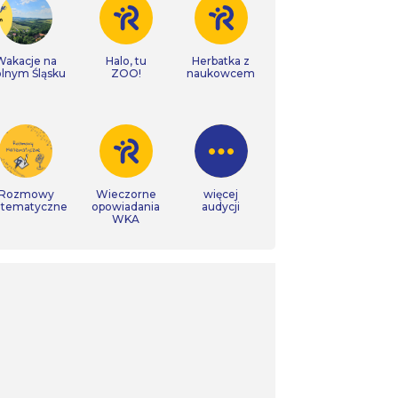
Wakacje na
Halo, tu
Herbatka z
lnym Śląsku
ZOO!
naukowcem
Rozmowy
Wieczorne
więcej
tematyczne
opowiadania
audycji
WKA