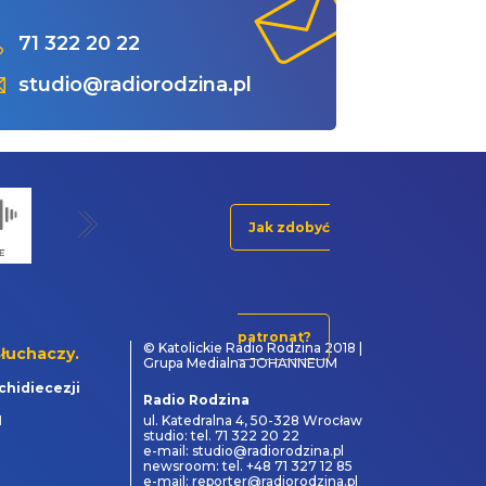
71 322 20 22
studio@radiorodzina.pl
Jak zdobyć
patronat?
© Katolickie Radio Rodzina 2018 |
łuchaczy.
Grupa Medialna JOHANNEUM
chidiecezji
Radio Rodzina
1
ul. Katedralna 4, 50-328 Wrocław
studio: tel. 71 322 20 22
e-mail: studio@radiorodzina.pl
newsroom: tel. +48 71 327 12 85
e-mail: reporter@radiorodzina.pl