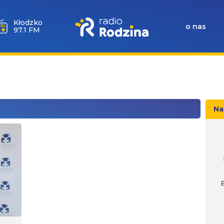
Kłodzko
o nas
97.1 FM
Na