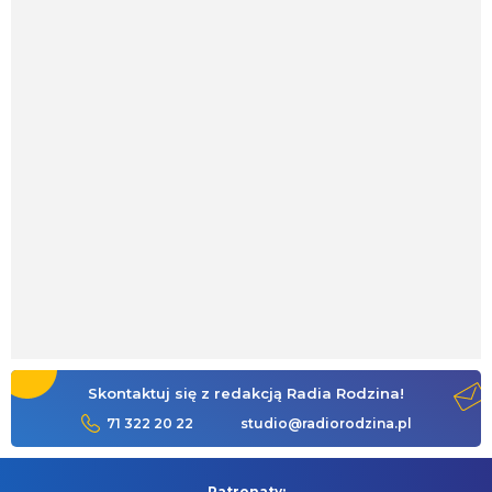
Skontaktuj się z redakcją Radia Rodzina!
71 322 20 22
studio@radiorodzina.pl
Patronaty: