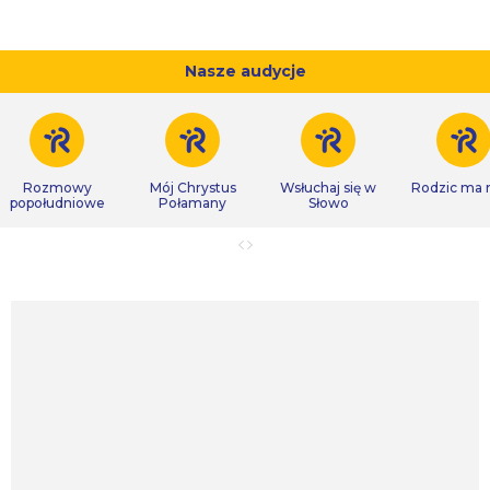
Nasze audycje
Rozmowy
Mój Chrystus
Wsłuchaj się w
Rodzic ma
popołudniowe
Połamany
Słowo