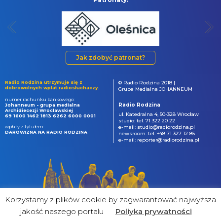
Jak zdobyć patronat?
Radio Rodzina utrzymuje się z
© Radio Rodzina 2018 |
dobrowolnych wpłat radiosłuchaczy.
Grupa Medialna JOHANNEUM
numer rachunku bankowego:
Radio Rodzina
Johanneum - grupa medialna
Archidiecezji Wrocławskiej
ul. Katedralna 4, 50-328 Wrocław
69 1600 1462 1813 6262 6000 0001
studio: tel. 71 322 20 22
wpłaty z tytułem:
e-mail: studio@radiorodzina.pl
DAROWIZNA NA RADIO RODZINA
newsroom: tel. +48 71 327 12 85
e-mail: reporter@radiorodzina.pl
Korzystamy z plików cookie by zagwarantować najwyższa
jakość naszego portalu
Poliyka prywatności