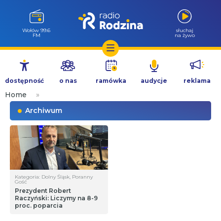
Wołów 99.6
słuchaj
FM
na żywo
Przejdź
do
dostępność
o nas
ramówka
audycje
reklama
treści
Home
»
Archiwum
Kategoria: Dolny Śląsk, Poranny
Gość
Prezydent Robert
Raczyński: Liczymy na 8-9
proc. poparcia