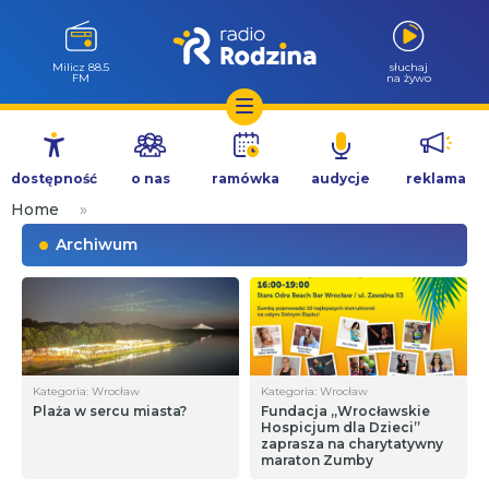
Milicz 88.5
słuchaj
FM
na żywo
Przejdź
do
dostępność
o nas
ramówka
audycje
reklama
treści
Home
»
Archiwum
Kategoria: Wrocław
Kategoria: Wrocław
Plaża w sercu miasta?
Fundacja „Wrocławskie
Hospicjum dla Dzieci”
zaprasza na charytatywny
maraton Zumby