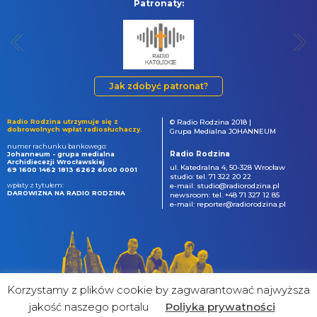
Patronaty:
Jak zdobyć patronat?
Radio Rodzina utrzymuje się z
© Radio Rodzina 2018 |
dobrowolnych wpłat radiosłuchaczy.
Grupa Medialna JOHANNEUM
numer rachunku bankowego:
Radio Rodzina
Johanneum - grupa medialna
Archidiecezji Wrocławskiej
ul. Katedralna 4, 50-328 Wrocław
69 1600 1462 1813 6262 6000 0001
studio: tel. 71 322 20 22
wpłaty z tytułem:
e-mail: studio@radiorodzina.pl
DAROWIZNA NA RADIO RODZINA
newsroom: tel. +48 71 327 12 85
e-mail: reporter@radiorodzina.pl
Korzystamy z plików cookie by zagwarantować najwyższa
jakość naszego portalu
Poliyka prywatności