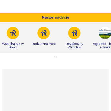
Nasze audycje
Wsłuchaj się w
Rodzic ma moc
Bezpieczny
Agroinfo - b
Słowo
Wrocław
rolnika