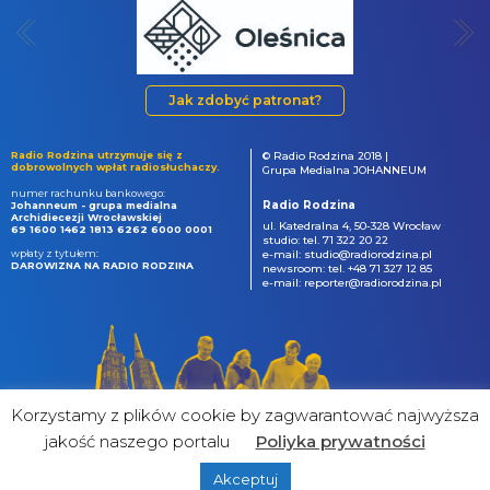
Jak zdobyć patronat?
Radio Rodzina utrzymuje się z
© Radio Rodzina 2018 |
dobrowolnych wpłat radiosłuchaczy.
Grupa Medialna JOHANNEUM
numer rachunku bankowego:
Radio Rodzina
Johanneum - grupa medialna
Archidiecezji Wrocławskiej
ul. Katedralna 4, 50-328 Wrocław
69 1600 1462 1813 6262 6000 0001
studio: tel. 71 322 20 22
wpłaty z tytułem:
e-mail: studio@radiorodzina.pl
DAROWIZNA NA RADIO RODZINA
newsroom: tel. +48 71 327 12 85
e-mail: reporter@radiorodzina.pl
Korzystamy z plików cookie by zagwarantować najwyższa
jakość naszego portalu
Poliyka prywatności
Akceptuj
powered by
&