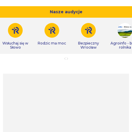
Nasze audycje
Wsłuchaj się w
Rodzic ma moc
Bezpieczny
Agroinfo - b
Słowo
Wrocław
rolnika