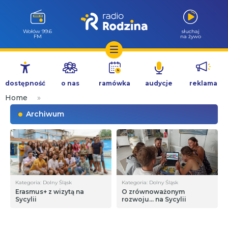
Wołów 99.6
słuchaj
FM
na żywo
Przejdź
do
dostępność
o nas
ramówka
audycje
reklama
treści
Home
»
Archiwum
Kategoria: Dolny Śląsk
Kategoria: Dolny Śląsk
Erasmus+ z wizytą na
O zrównoważonym
Sycylii
rozwoju… na Sycylii