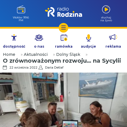
Wołów 99.6
słuchaj
FM
na żywo
Przejdź
do
dostępność
o nas
ramówka
audycje
reklama
treści
Home
»
Aktualności
»
Dolny Śląsk
»
O zrównoważonym rozwoju… na Sycylii
22 września 2022
Daria Detlaf