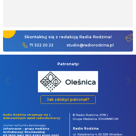
Skontaktuj się z redakcją Radia Rodzina!
71 322 20 22
studio@radiorodzina.pl
Patronaty:
Jak zdobyć patronat?
Radio Rodzina utrzymuje się z
© Radio Rodzina 2018 |
dobrowolnych wpłat radiosłuchaczy.
Grupa Medialna JOHANNEUM
numer rachunku bankowego:
Radio Rodzina
Johanneum - grupa medialna
Archidiecezji Wrocławskiej
ul. Katedralna 4, 50-328 Wrocław
69 1600 1462 1813 6262 6000 0001