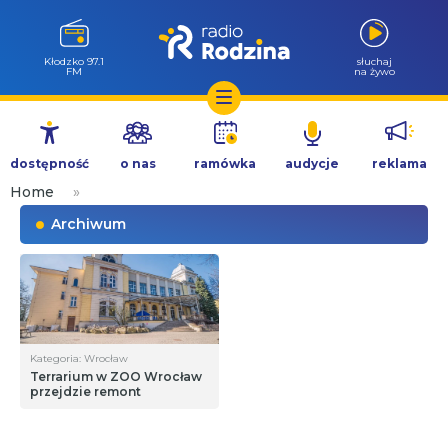
Kłodzko 97.1
słuchaj
FM
na żywo
Przejdź
do
dostępność
o nas
ramówka
audycje
reklama
treści
Home
»
Archiwum
Kategoria: Wrocław
Terrarium w ZOO Wrocław
przejdzie remont