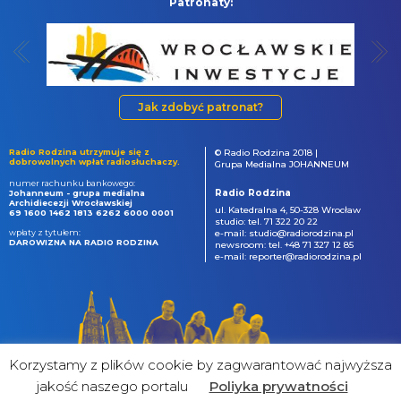
Patronaty:
Jak zdobyć patronat?
Radio Rodzina utrzymuje się z
© Radio Rodzina 2018 |
dobrowolnych wpłat radiosłuchaczy.
Grupa Medialna JOHANNEUM
numer rachunku bankowego:
Radio Rodzina
Johanneum - grupa medialna
Archidiecezji Wrocławskiej
ul. Katedralna 4, 50-328 Wrocław
69 1600 1462 1813 6262 6000 0001
studio: tel. 71 322 20 22
wpłaty z tytułem:
e-mail: studio@radiorodzina.pl
DAROWIZNA NA RADIO RODZINA
newsroom: tel. +48 71 327 12 85
e-mail: reporter@radiorodzina.pl
Korzystamy z plików cookie by zagwarantować najwyższa
jakość naszego portalu
Poliyka prywatności