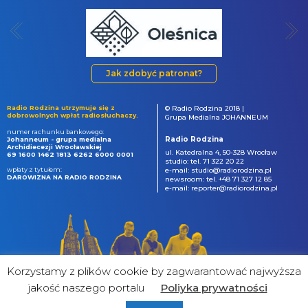
Jak zdobyć patronat?
Radio Rodzina utrzymuje się z
© Radio Rodzina 2018 |
dobrowolnych wpłat radiosłuchaczy.
Grupa Medialna JOHANNEUM
numer rachunku bankowego:
Radio Rodzina
Johanneum - grupa medialna
Archidiecezji Wrocławskiej
ul. Katedralna 4, 50-328 Wrocław
69 1600 1462 1813 6262 6000 0001
studio: tel. 71 322 20 22
wpłaty z tytułem:
e-mail: studio@radiorodzina.pl
DAROWIZNA NA RADIO RODZINA
newsroom: tel. +48 71 327 12 85
e-mail: reporter@radiorodzina.pl
Korzystamy z plików cookie by zagwarantować najwyższa
jakość naszego portalu
Poliyka prywatności