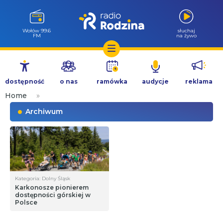
Wołów 99.6
słuchaj
FM
na żywo
Przejdź
do
dostępność
o nas
ramówka
audycje
reklama
treści
Home
»
Archiwum
Kategoria: Dolny Śląsk
Karkonosze pionierem
dostępności górskiej w
Polsce