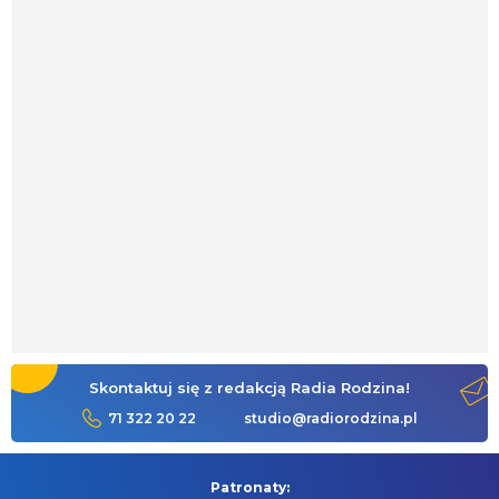
Skontaktuj się z redakcją Radia Rodzina!
71 322 20 22
studio@radiorodzina.pl
Patronaty: