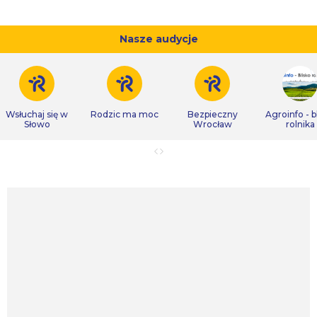
Nasze audycje
Wsłuchaj się w
Rodzic ma moc
Bezpieczny
Agroinfo - b
Słowo
Wrocław
rolnika