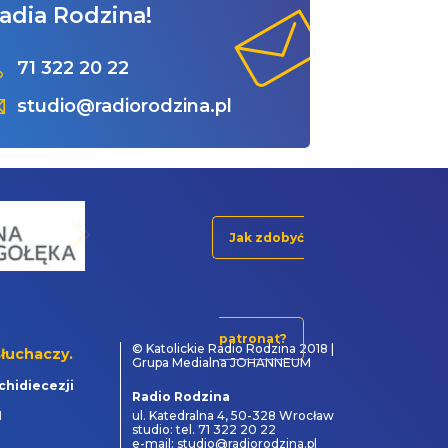
adia Rodzina!
71 322 20 22
studio@radiorodzina.pl
Jak zdobyć
patronat?
© Katolickie Radio Rodzina 2018 |
łuchaczy.
Grupa Medialna JOHANNEUM
chidiecezji
Radio Rodzina
1
ul. Katedralna 4, 50-328 Wrocław
studio: tel. 71 322 20 22
e-mail: studio@radiorodzina.pl