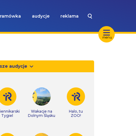
ramówka
audycje
reklama
menu
sze audycje
iennikarski
Wakacje na
Halo, tu
Tygiel
Dolnym Śląsku
ZOO!