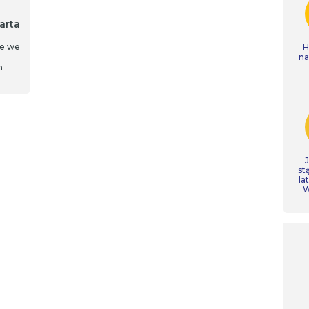
arta
ne we
H
n
h
st
la
W