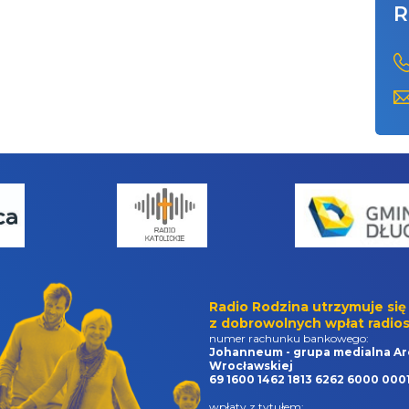
R
Radio Rodzina utrzymuje się
z dobrowolnych wpłat radios
numer rachunku bankowego:
Johanneum - grupa medialna Ar
Wrocławskiej
69 1600 1462 1813 6262 6000 000
wpłaty z tytułem: