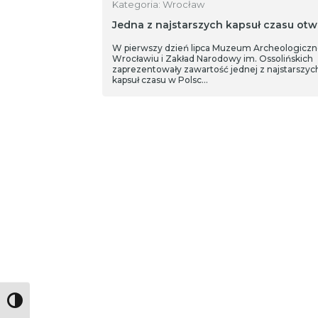
Kategoria: Wrocław
Jedna z najstarszych kapsuł czasu otw
W pierwszy dzień lipca Muzeum Archeologicz
Wrocławiu i Zakład Narodowy im. Ossolińskich
zaprezentowały zawartość jednej z najstarszyc
kapsuł czasu w Polsc…
Toggle High Contrast