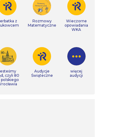
erbatka z
Rozmowy
Wieczorne
aukowcem
Matematyczne
opowiadania
WKA
Jesteśmy
Audycje
więcej
ąd, czyli 80
Świąteczne
audycji
t polskiego
rocławia