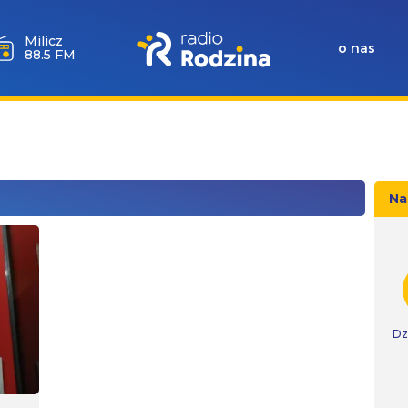
Milicz
o nas
88.5 FM
Na
Dz