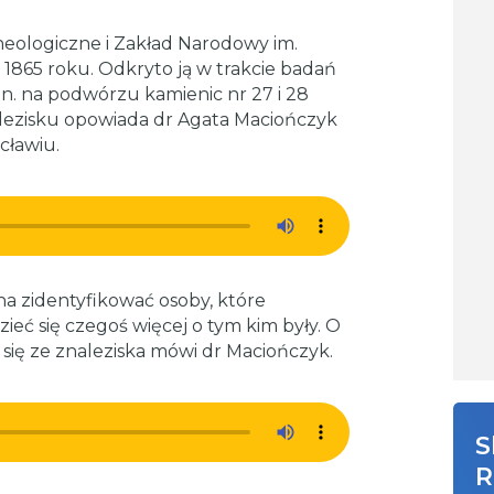
ologiczne i Zakład Narodowy im.
 1865 roku. Odkryto ją w trakcie badań
in. na podwórzu kamienic nr 27 i 28
nalezisku opowiada dr Agata Maciończyk
ławiu.
a zidentyfikować osoby, które
ieć się czegoś więcej o tym kim były. O
się ze znaleziska mówi dr Maciończyk.
S
R