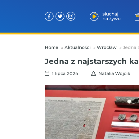
słuchaj
na żywo
Przejdź
Home
»
Aktualności
»
Wrocław
»
Jedna 
do
treści
Jedna z najstarszych k
1 lipca 2024
Natalia Wójcik