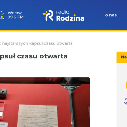
Wołów
o nas
99.6 FM
z najstarszych kapsuł czasu otwarta
apsuł czasu otwarta
Na
W
o