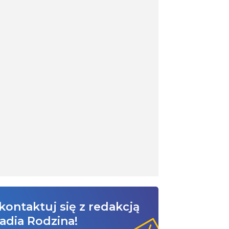
kontaktuj się z redakcją
adia Rodzina!