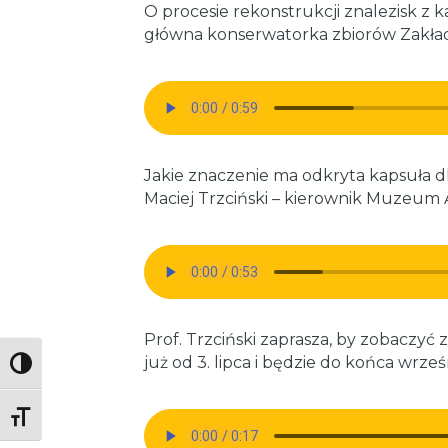
O procesie rekonstrukcji znalezisk z
główna konserwatorka zbiorów Zakład
Jakie znaczenie ma odkryta kapsuła dla
Maciej Trzciński – kierownik Muzeum
Prof. Trzciński zaprasza, by zobaczyć 
już od 3. lipca i będzie do końca wrześ
Toggle High Contrast
Toggle Font size