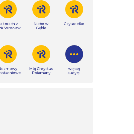
a torach z
Niebo w
Czytadełko
K Wrocław
Gębie
Rozmowy
Mój Chrystus
więcej
południowe
Połamany
audycji