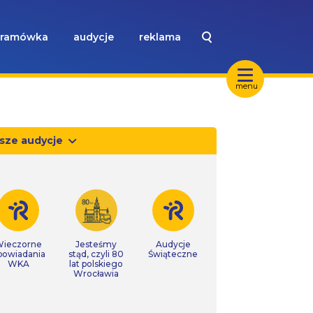
ramówka
audycje
reklama
menu
sze audycje
ieczorne
Jesteśmy
Audycje
powiadania
stąd, czyli 80
Świąteczne
WKA
lat polskiego
Wrocławia