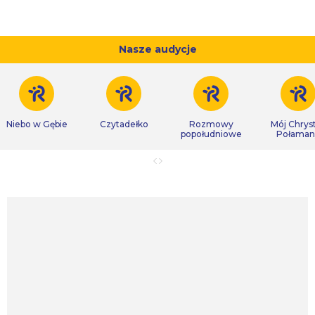
Nasze audycje
Niebo w Gębie
Czytadełko
Rozmowy
Mój Chrys
popołudniowe
Połaman