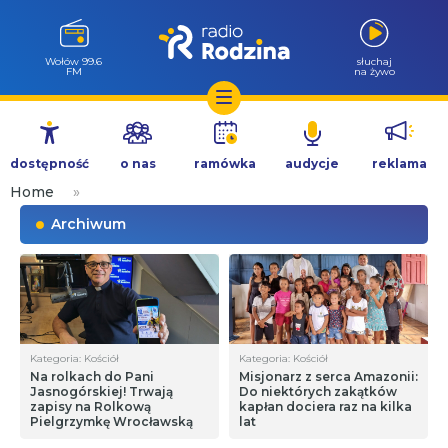
Wołów 99.6
słuchaj
FM
na żywo
Przejdź
do
dostępność
o nas
ramówka
audycje
reklama
treści
Home
»
Archiwum
Kategoria: Kościół
Kategoria: Kościół
Na rolkach do Pani
Misjonarz z serca Amazonii:
Jasnogórskiej! Trwają
Do niektórych zakątków
zapisy na Rolkową
kapłan dociera raz na kilka
Pielgrzymkę Wrocławską
lat