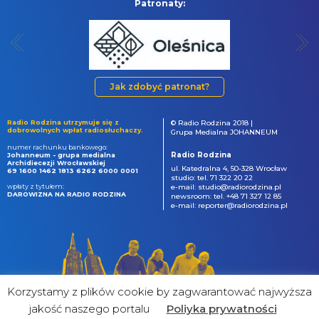
Patronaty:
Jak zdobyć patronat?
Radio Rodzina utrzymuje się z
© Radio Rodzina 2018 |
dobrowolnych wpłat radiosłuchaczy.
Grupa Medialna JOHANNEUM
numer rachunku bankowego:
Radio Rodzina
Johanneum - grupa medialna
Archidiecezji Wrocławskiej
ul. Katedralna 4, 50-328 Wrocław
69 1600 1462 1813 6262 6000 0001
studio: tel. 71 322 20 22
wpłaty z tytułem:
e-mail: studio@radiorodzina.pl
DAROWIZNA NA RADIO RODZINA
newsroom: tel. +48 71 327 12 85
e-mail: reporter@radiorodzina.pl
Korzystamy z plików cookie by zagwarantować najwyższa
jakość naszego portalu
Poliyka prywatności