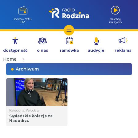
Wołów 99.6
słuchaj
FM
na żywo
Przejdź
do
dostępność
o nas
ramówka
audycje
reklama
treści
Home
»
Archiwum
Kategoria: Wrocław
Sąsiedzkie kolacje na
Nadodrzu