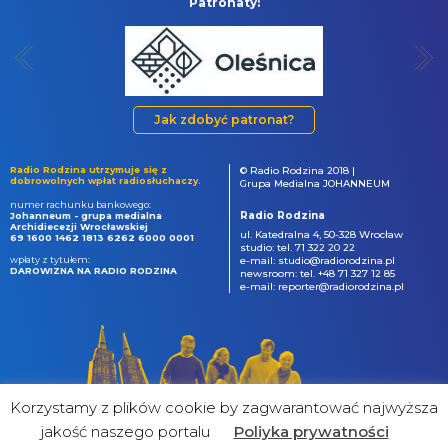
Patronaty:
Jak zdobyć patronat?
Radio Rodzina utrzymuje się z
© Radio Rodzina 2018 |
dobrowolnych wpłat radiosłuchaczy.
Grupa Medialna JOHANNEUM
numer rachunku bankowego:
Radio Rodzina
Johanneum - grupa medialna
Archidiecezji Wrocławskiej
ul. Katedralna 4, 50-328 Wrocław
69 1600 1462 1813 6262 6000 0001
studio: tel. 71 322 20 22
wpłaty z tytułem:
e-mail: studio@radiorodzina.pl
DAROWIZNA NA RADIO RODZINA
newsroom: tel. +48 71 327 12 85
e-mail: reporter@radiorodzina.pl
Korzystamy z plików cookie by zagwarantować najwyższa
jakość naszego portalu
Poliyka prywatności