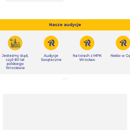
Nasze audycje
Jesteśmy stąd,
Audycje
Na torach z MPK
Niebo w Gę
czyli 80 lat
Świąteczne
Wrocław
polskiego
Wrocławia