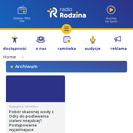
Wołów 99.6
słuchaj
FM
na żywo
Przejdź
do
dostępność
o nas
ramówka
audycje
reklama
treści
Home
»
Archiwum
Kategoria: Wrocław
Pobór skażonej wody z
Odry do podlewania
zieleni miejskiej?
Postępowanie
wyjaśniające