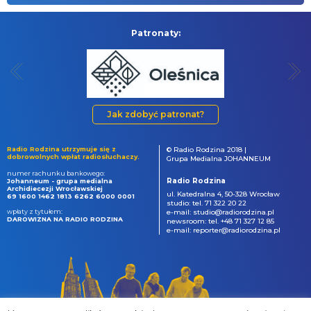
Patronaty:
Jak zdobyć patronat?
Radio Rodzina utrzymuje się z
© Radio Rodzina 2018 |
dobrowolnych wpłat radiosłuchaczy.
Grupa Medialna JOHANNEUM
numer rachunku bankowego:
Radio Rodzina
Johanneum - grupa medialna
Archidiecezji Wrocławskiej
ul. Katedralna 4, 50-328 Wrocław
69 1600 1462 1813 6262 6000 0001
studio: tel. 71 322 20 22
wpłaty z tytułem:
e-mail: studio@radiorodzina.pl
DAROWIZNA NA RADIO RODZINA
newsroom: tel. +48 71 327 12 85
e-mail: reporter@radiorodzina.pl