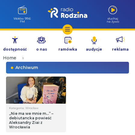
Wołów 99.6
słuchaj
FM
na żywo
Przejdź
do
dostępność
o nas
ramówka
audycje
reklama
treści
Home
»
Archiwum
Kategoria: Wrocław
„Nie ma we mnie m…” –
debiutancka powieść
Aleksandry Ziai z
Wrocławia