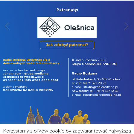
Patronaty:
Jak zdobyć patronat?
Radio Rodzina utrzymuje się z
© Radio Rodzina 2018 |
dobrowolnych wpłat radiosłuchaczy.
Grupa Medialna JOHANNEUM
numer rachunku bankowego:
Radio Rodzina
Johanneum - grupa medialna
Archidiecezji Wrocławskiej
ul. Katedralna 4, 50-328 Wrocław
69 1600 1462 1813 6262 6000 0001
studio: tel. 71 322 20 22
wpłaty z tytułem:
e-mail: studio@radiorodzina.pl
DAROWIZNA NA RADIO RODZINA
newsroom: tel. +48 71 327 12 85
e-mail: reporter@radiorodzina.pl
Korzystamy z plików cookie by zagwarantować najwyższa