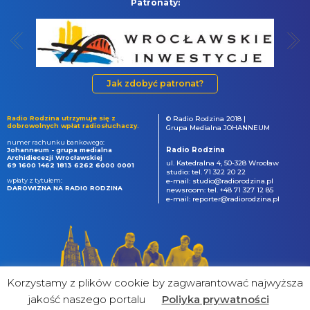
Patronaty:
Jak zdobyć patronat?
Radio Rodzina utrzymuje się z
© Radio Rodzina 2018 |
dobrowolnych wpłat radiosłuchaczy.
Grupa Medialna JOHANNEUM
numer rachunku bankowego:
Radio Rodzina
Johanneum - grupa medialna
Archidiecezji Wrocławskiej
ul. Katedralna 4, 50-328 Wrocław
69 1600 1462 1813 6262 6000 0001
studio: tel. 71 322 20 22
wpłaty z tytułem:
e-mail: studio@radiorodzina.pl
DAROWIZNA NA RADIO RODZINA
newsroom: tel. +48 71 327 12 85
e-mail: reporter@radiorodzina.pl
Korzystamy z plików cookie by zagwarantować najwyższa
jakość naszego portalu
Poliyka prywatności