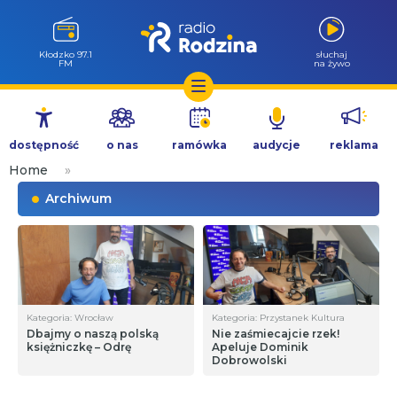
Kłodzko 97.1
słuchaj
FM
na żywo
Przejdź
do
dostępność
o nas
ramówka
audycje
reklama
treści
Home
»
Archiwum
Kategoria: Wrocław
Kategoria: Przystanek Kultura
Dbajmy o naszą polską
Nie zaśmiecajcie rzek!
księżniczkę – Odrę
Apeluje Dominik
Dobrowolski