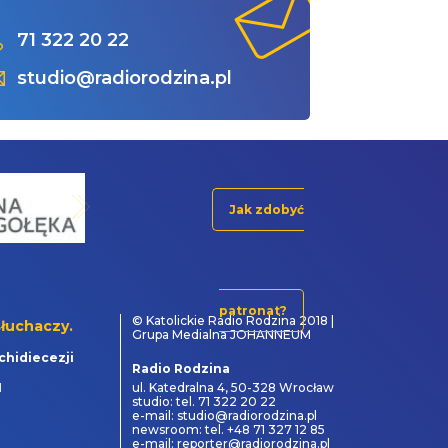
71 322 20 22
studio@radiorodzina.pl
Jak zdobyć
patronat?
© Katolickie Radio Rodzina 2018 |
łuchaczy.
Grupa Medialna JOHANNEUM
chidiecezji
Radio Rodzina
1
ul. Katedralna 4, 50-328 Wrocław
studio: tel. 71 322 20 22
e-mail: studio@radiorodzina.pl
newsroom: tel. +48 71 327 12 85
e-mail: reporter@radiorodzina.pl