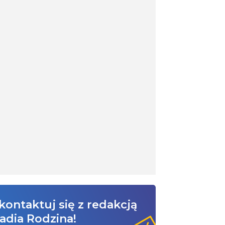
kontaktuj się z redakcją
adia Rodzina!