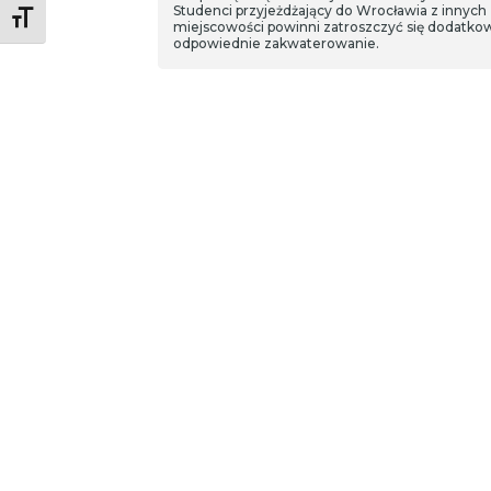
Studenci przyjeżdżający do Wrocławia z innych
Toggle Font size
miejscowości powinni zatroszczyć się dodatko
odpowiednie zakwaterowanie.