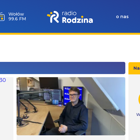
Wołów
o nas
99.6 FM
Na
W