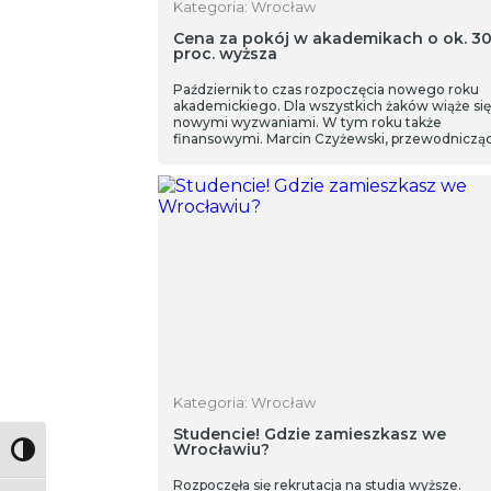
Kategoria: Wrocław
Cena za pokój w akademikach o ok. 3
proc. wyższa
Październik to czas rozpoczęcia nowego roku
akademickiego. Dla wszystkich żaków wiąże się
nowymi wyzwaniami. W tym roku także
finansowymi. Marcin Czyżewski, przewodniczą
Niezależnego Zrzeszenia Studentów UE we
Wrocławiu mówi o rosnących cenach w
akademikach.
Kategoria: Wrocław
Studencie! Gdzie zamieszkasz we
Wrocławiu?
Toggle High Contrast
Rozpoczęła się rekrutacja na studia wyższe.