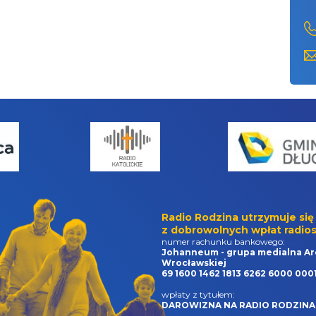
Radio Rodzina utrzymuje się
z dobrowolnych wpłat radios
numer rachunku bankowego:
Johanneum - grupa medialna Ar
Wrocławskiej
69 1600 1462 1813 6262 6000 000
wpłaty z tytułem:
DAROWIZNA NA RADIO RODZINA