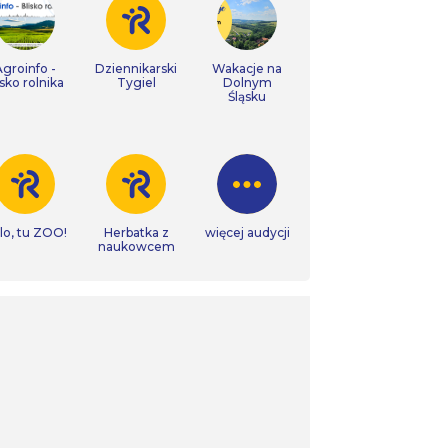
Agroinfo -
Dziennikarski
Wakacje na
isko rolnika
Tygiel
Dolnym
Śląsku
lo, tu ZOO!
Herbatka z
więcej audycji
naukowcem