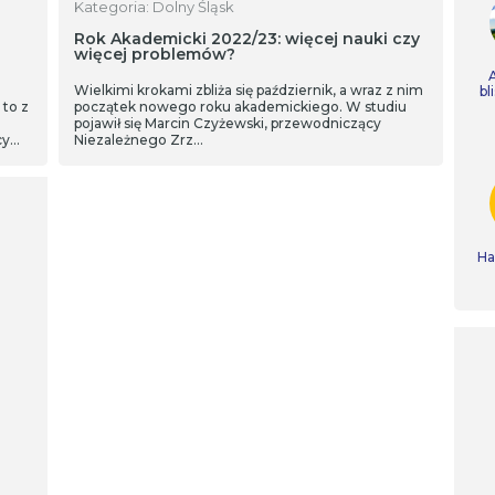
Kategoria: Dolny Śląsk
0
Rok Akademicki 2022/23: więcej nauki czy
więcej problemów?
Wielkimi krokami zbliża się październik, a wraz z nim
bl
 to z
początek nowego roku akademickiego. W studiu
pojawił się Marcin Czyżewski, przewodniczący
cy
Niezależnego Zrz…
Ha