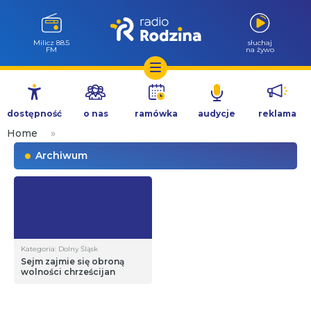
Milicz 88.5
słuchaj
FM
na żywo
Przejdź
do
dostępność
o nas
ramówka
audycje
reklama
treści
Home
»
Archiwum
Kategoria: Dolny Śląsk
Sejm zajmie się obroną
wolności chrześcijan