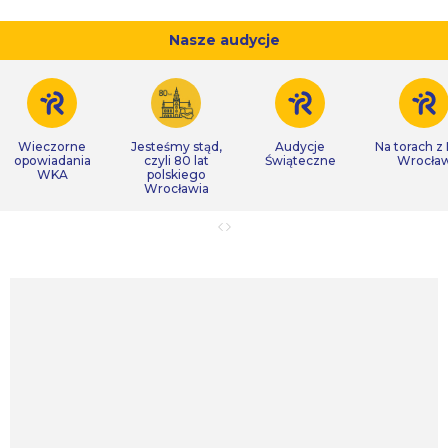
Nasze audycje
Wieczorne
Jesteśmy stąd,
Audycje
Na torach z
opowiadania
czyli 80 lat
Świąteczne
Wrocła
WKA
polskiego
Wrocławia