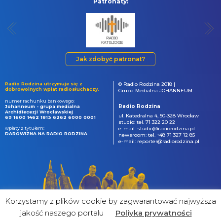
Patronaty:
Jak zdobyć patronat?
Radio Rodzina utrzymuje się z
© Radio Rodzina 2018 |
dobrowolnych wpłat radiosłuchaczy.
Grupa Medialna JOHANNEUM
numer rachunku bankowego:
Radio Rodzina
Johanneum - grupa medialna
Archidiecezji Wrocławskiej
ul. Katedralna 4, 50-328 Wrocław
69 1600 1462 1813 6262 6000 0001
studio: tel. 71 322 20 22
wpłaty z tytułem:
e-mail: studio@radiorodzina.pl
DAROWIZNA NA RADIO RODZINA
newsroom: tel. +48 71 327 12 85
e-mail: reporter@radiorodzina.pl
Korzystamy z plików cookie by zagwarantować najwyższa
jakość naszego portalu
Poliyka prywatności