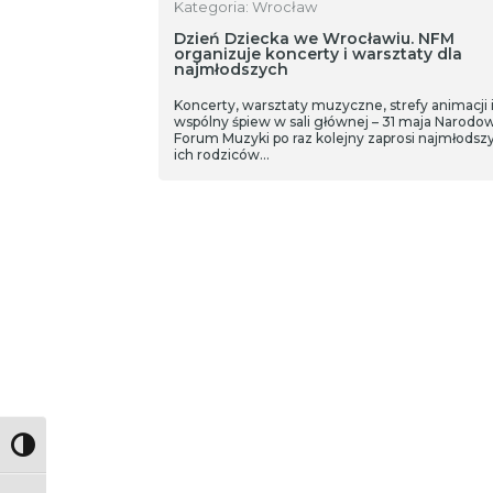
Kategoria: Wrocław
Dzień Dziecka we Wrocławiu. NFM
organizuje koncerty i warsztaty dla
najmłodszych
Koncerty, warsztaty muzyczne, strefy animacji 
wspólny śpiew w sali głównej – 31 maja Narodo
Forum Muzyki po raz kolejny zaprosi najmłodszy
ich rodziców…
Toggle High Contrast