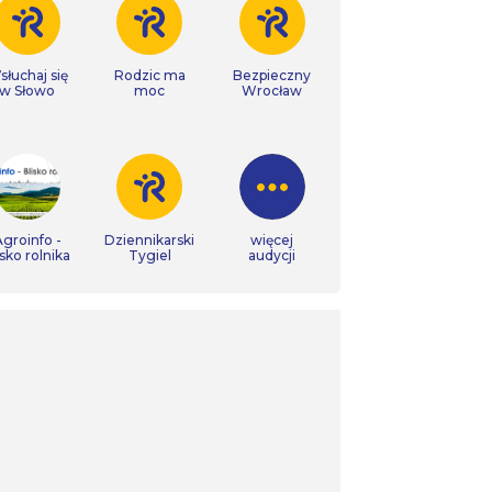
łuchaj się
Rodzic ma
Bezpieczny
w Słowo
moc
Wrocław
groinfo -
Dziennikarski
więcej
isko rolnika
Tygiel
audycji