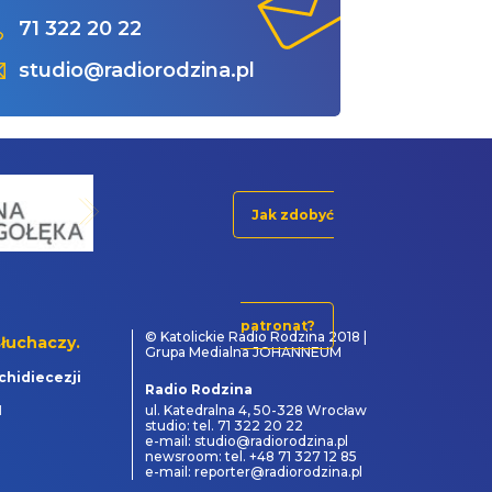
71 322 20 22
studio@radiorodzina.pl
Jak zdobyć
patronat?
© Katolickie Radio Rodzina 2018 |
łuchaczy.
Grupa Medialna JOHANNEUM
chidiecezji
Radio Rodzina
1
ul. Katedralna 4, 50-328 Wrocław
studio: tel. 71 322 20 22
e-mail: studio@radiorodzina.pl
newsroom: tel. +48 71 327 12 85
e-mail: reporter@radiorodzina.pl