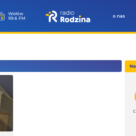
Wołów
o nas
99.6 FM
Na
C