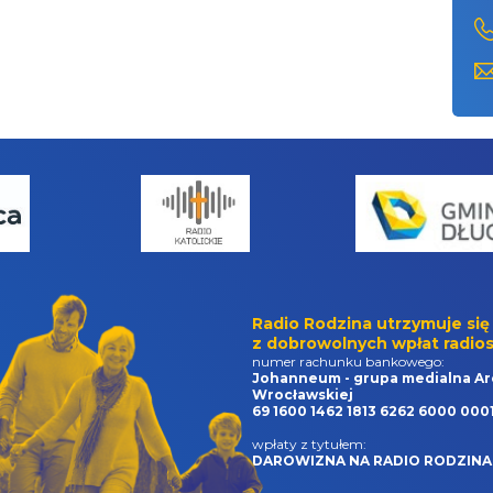
Radio Rodzina utrzymuje się
z dobrowolnych wpłat radios
numer rachunku bankowego:
Johanneum - grupa medialna Ar
Wrocławskiej
69 1600 1462 1813 6262 6000 000
wpłaty z tytułem:
DAROWIZNA NA RADIO RODZINA