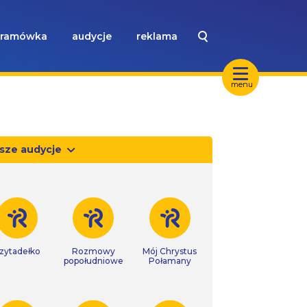
ramówka
audycje
reklama
menu
sze audycje
zytadełko
Rozmowy
Mój Chrystus
popołudniowe
Połamany