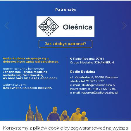
Patronaty:
Jak zdobyć patronat?
Radio Rodzina utrzymuje się z
© Radio Rodzina 2018 |
dobrowolnych wpłat radiosłuchaczy.
Grupa Medialna JOHANNEUM
numer rachunku bankowego:
Radio Rodzina
Johanneum - grupa medialna
Archidiecezji Wrocławskiej
ul. Katedralna 4, 50-328 Wrocław
69 1600 1462 1813 6262 6000 0001
studio: tel. 71 322 20 22
wpłaty z tytułem:
e-mail: studio@radiorodzina.pl
DAROWIZNA NA RADIO RODZINA
newsroom: tel. +48 71 327 12 85
e-mail: reporter@radiorodzina.pl
Korzystamy z plików cookie by zagwarantować najwyższa