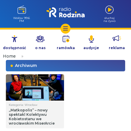
Wołów 99.6
słuchaj
FM
na żywo
Przejdź
do
dostępność
o nas
ramówka
audycje
reklama
treści
Home
»
Archiwum
Kategoria: Wrocław
„Matkopolis” – nowy
spektakl Kolektywu
Kobietostanu we
wrocławskim MiserArcie