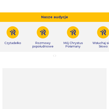
Nasze audycje
Czytadełko
Rozmowy
Mój Chrystus
Wsłuchaj s
popołudniowe
Połamany
Słowo