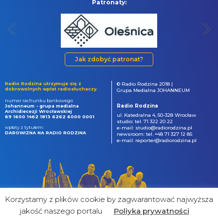
Patronaty:
Jak zdobyć patronat?
Radio Rodzina utrzymuje się z
© Radio Rodzina 2018 |
dobrowolnych wpłat radiosłuchaczy.
Grupa Medialna JOHANNEUM
numer rachunku bankowego:
Radio Rodzina
Johanneum - grupa medialna
Archidiecezji Wrocławskiej
ul. Katedralna 4, 50-328 Wrocław
69 1600 1462 1813 6262 6000 0001
studio: tel. 71 322 20 22
wpłaty z tytułem:
e-mail: studio@radiorodzina.pl
DAROWIZNA NA RADIO RODZINA
newsroom: tel. +48 71 327 12 85
e-mail: reporter@radiorodzina.pl
Korzystamy z plików cookie by zagwarantować najwyższa
jakość naszego portalu
Poliyka prywatności