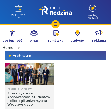
Wołów 99.6
słuchaj
FM
na żywo
Przejdź
do
dostępność
o nas
ramówka
audycje
reklama
treści
Home
»
Archiwum
Kategoria: Wrocław
Stowarzyszenie
Absolwentów i Studentów
Politologii Uniwersytetu
Wrocławskiego