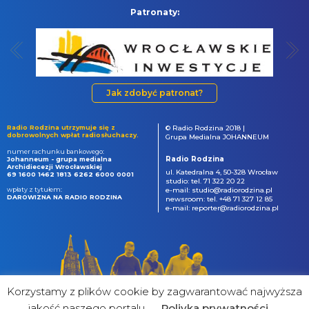
Patronaty:
Jak zdobyć patronat?
Radio Rodzina utrzymuje się z
© Radio Rodzina 2018 |
dobrowolnych wpłat radiosłuchaczy.
Grupa Medialna JOHANNEUM
numer rachunku bankowego:
Radio Rodzina
Johanneum - grupa medialna
Archidiecezji Wrocławskiej
ul. Katedralna 4, 50-328 Wrocław
69 1600 1462 1813 6262 6000 0001
studio: tel. 71 322 20 22
wpłaty z tytułem:
e-mail: studio@radiorodzina.pl
DAROWIZNA NA RADIO RODZINA
newsroom: tel. +48 71 327 12 85
e-mail: reporter@radiorodzina.pl
Korzystamy z plików cookie by zagwarantować najwyższa
jakość naszego portalu
Poliyka prywatności