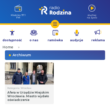
Kłodzko 97.1
słuchaj
FM
na żywo
Przejdź
do
dostępność
o nas
ramówka
audycje
reklama
treści
Home
»
Archiwum
Kategoria: Wrocław
Afera w Urzędzie Miejskim
Wrocławia. Miasto wydało
oświadczenie