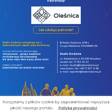
Patronaty:
Jak zdobyć patronat?
Radio Rodzina utrzymuje się z
© Radio Rodzina 2018 |
dobrowolnych wpłat radiosłuchaczy.
Grupa Medialna JOHANNEUM
numer rachunku bankowego:
Radio Rodzina
Johanneum - grupa medialna
Archidiecezji Wrocławskiej
ul. Katedralna 4, 50-328 Wrocław
69 1600 1462 1813 6262 6000 0001
studio: tel. 71 322 20 22
wpłaty z tytułem:
e-mail: studio@radiorodzina.pl
DAROWIZNA NA RADIO RODZINA
newsroom: tel. +48 71 327 12 85
e-mail: reporter@radiorodzina.pl
Korzystamy z plików cookie by zagwarantować najwyższa
jakość naszego portalu
Poliyka prywatności