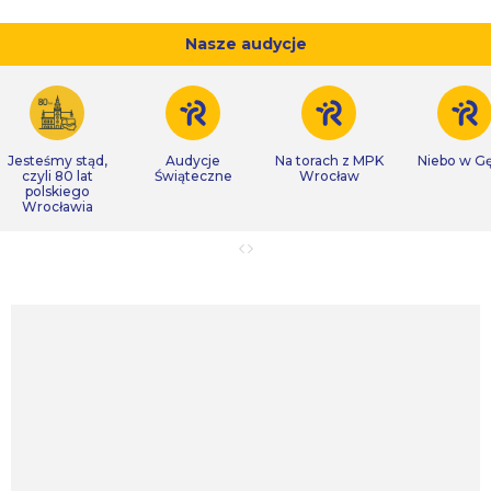
Nasze audycje
Jesteśmy stąd,
Audycje
Na torach z MPK
Niebo w Gę
czyli 80 lat
Świąteczne
Wrocław
polskiego
Wrocławia