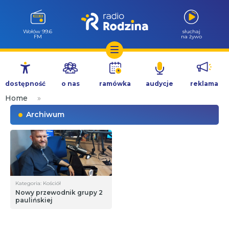
Wołów 99.6
słuchaj
FM
na żywo
Przejdź
do
dostępność
o nas
ramówka
audycje
reklama
treści
Home
»
Archiwum
Kategoria: Kościół
Nowy przewodnik grupy 2
paulińskiej