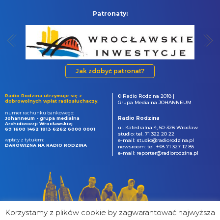
Patronaty:
Jak zdobyć patronat?
Radio Rodzina utrzymuje się z
© Radio Rodzina 2018 |
dobrowolnych wpłat radiosłuchaczy.
Grupa Medialna JOHANNEUM
numer rachunku bankowego:
Radio Rodzina
Johanneum - grupa medialna
Archidiecezji Wrocławskiej
ul. Katedralna 4, 50-328 Wrocław
69 1600 1462 1813 6262 6000 0001
studio: tel. 71 322 20 22
wpłaty z tytułem:
e-mail: studio@radiorodzina.pl
DAROWIZNA NA RADIO RODZINA
newsroom: tel. +48 71 327 12 85
e-mail: reporter@radiorodzina.pl
Korzystamy z plików cookie by zagwarantować najwyższa