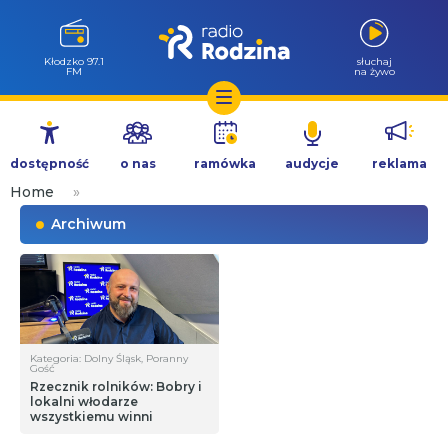
Kłodzko 97.1
słuchaj
FM
na żywo
Przejdź
do
dostępność
o nas
ramówka
audycje
reklama
treści
Home
»
Archiwum
Kategoria: Dolny Śląsk, Poranny
Gość
Rzecznik rolników: Bobry i
lokalni włodarze
wszystkiemu winni