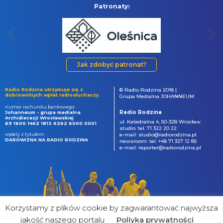
Patronaty:
Jak zdobyć patronat?
Radio Rodzina utrzymuje się z
© Radio Rodzina 2018 |
dobrowolnych wpłat radiosłuchaczy.
Grupa Medialna JOHANNEUM
numer rachunku bankowego:
Radio Rodzina
Johanneum - grupa medialna
Archidiecezji Wrocławskiej
ul. Katedralna 4, 50-328 Wrocław
69 1600 1462 1813 6262 6000 0001
studio: tel. 71 322 20 22
wpłaty z tytułem:
e-mail: studio@radiorodzina.pl
DAROWIZNA NA RADIO RODZINA
newsroom: tel. +48 71 327 12 85
e-mail: reporter@radiorodzina.pl
Korzystamy z plików cookie by zagwarantować najwyższa
jakość naszego portalu
Poliyka prywatności