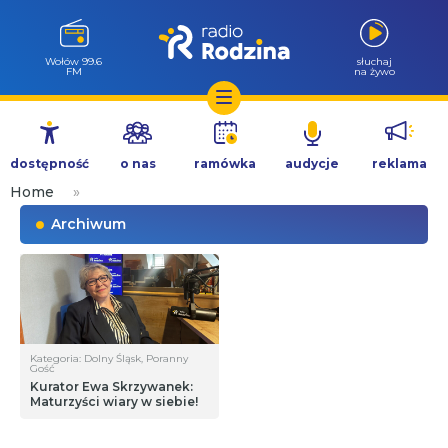
Wołów 99.6
słuchaj
FM
na żywo
Przejdź
do
dostępność
o nas
ramówka
audycje
reklama
treści
Home
»
Archiwum
Kategoria: Dolny Śląsk, Poranny
Gość
Kurator Ewa Skrzywanek:
Maturzyści wiary w siebie!