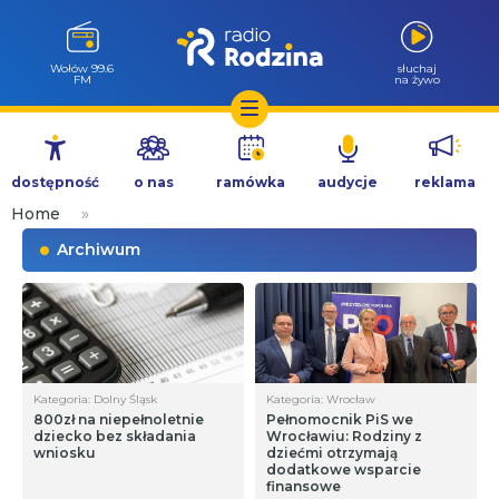
Wołów 99.6
słuchaj
FM
na żywo
Przejdź
do
dostępność
o nas
ramówka
audycje
reklama
treści
Home
»
Archiwum
Kategoria: Dolny Śląsk
Kategoria: Wrocław
800zł na niepełnoletnie
Pełnomocnik PiS we
dziecko bez składania
Wrocławiu: Rodziny z
wniosku
dziećmi otrzymają
dodatkowe wsparcie
finansowe