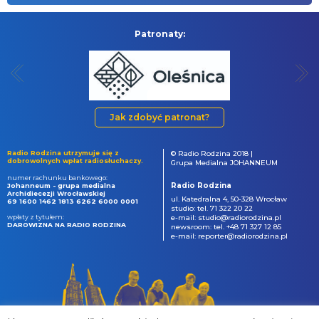
Patronaty:
Jak zdobyć patronat?
Radio Rodzina utrzymuje się z
© Radio Rodzina 2018 |
dobrowolnych wpłat radiosłuchaczy.
Grupa Medialna JOHANNEUM
numer rachunku bankowego:
Radio Rodzina
Johanneum - grupa medialna
Archidiecezji Wrocławskiej
ul. Katedralna 4, 50-328 Wrocław
69 1600 1462 1813 6262 6000 0001
studio: tel. 71 322 20 22
wpłaty z tytułem:
e-mail: studio@radiorodzina.pl
DAROWIZNA NA RADIO RODZINA
newsroom: tel. +48 71 327 12 85
e-mail: reporter@radiorodzina.pl