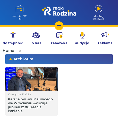
Kłodzko 97.1
słuchaj
FM
na żywo
Przejdź
do
dostępność
o nas
ramówka
audycje
reklama
treści
Home
»
Archiwum
Kategoria: Kościół
Parafia pw. św. Maurycego
we Wrocławiu świętuje
jubileusz 800-lecia
istnienia