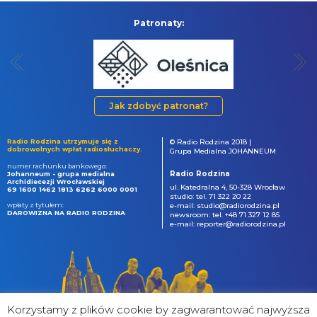
Patronaty:
Jak zdobyć patronat?
Radio Rodzina utrzymuje się z
© Radio Rodzina 2018 |
dobrowolnych wpłat radiosłuchaczy.
Grupa Medialna JOHANNEUM
numer rachunku bankowego:
Radio Rodzina
Johanneum - grupa medialna
Archidiecezji Wrocławskiej
ul. Katedralna 4, 50-328 Wrocław
69 1600 1462 1813 6262 6000 0001
studio: tel. 71 322 20 22
wpłaty z tytułem:
e-mail: studio@radiorodzina.pl
DAROWIZNA NA RADIO RODZINA
newsroom: tel. +48 71 327 12 85
e-mail: reporter@radiorodzina.pl
Korzystamy z plików cookie by zagwarantować najwyższa