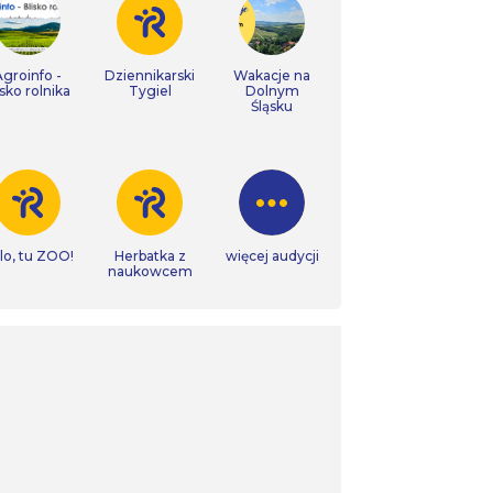
Agroinfo -
Dziennikarski
Wakacje na
isko rolnika
Tygiel
Dolnym
Śląsku
lo, tu ZOO!
Herbatka z
więcej audycji
naukowcem