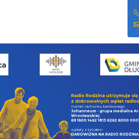
Radio Rodzina utrzymuje się
z dobrowolnych wpłat radios
numer rachunku bankowego:
Johanneum - grupa medialna Ar
Wrocławskiej
69 1600 1462 1813 6262 6000 000
wpłaty z tytułem:
DAROWIZNA NA RADIO RODZINA