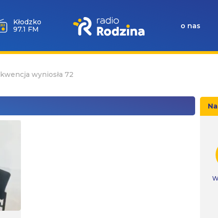
Wołów
o nas
99.6 FM
ekwencja wyniosła 72
Na
W