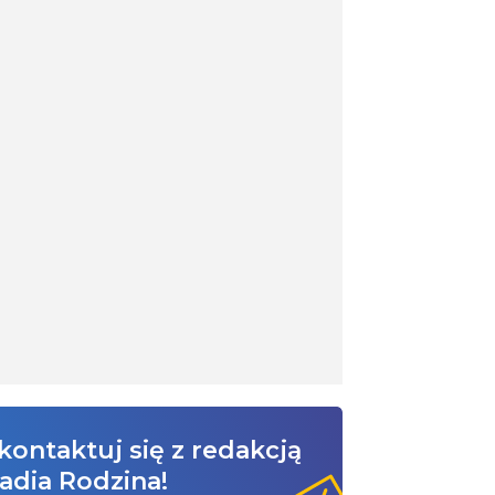
kontaktuj się z redakcją
adia Rodzina!