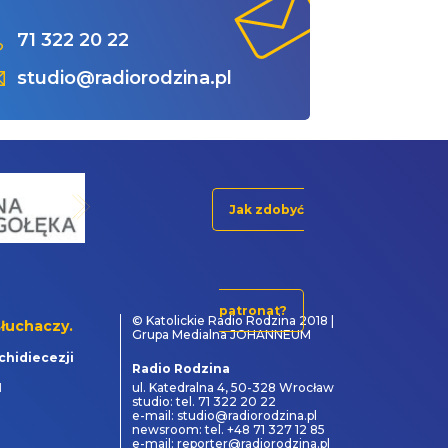
71 322 20 22
studio@radiorodzina.pl
Jak zdobyć
patronat?
© Katolickie Radio Rodzina 2018 |
łuchaczy.
Grupa Medialna JOHANNEUM
chidiecezji
Radio Rodzina
1
ul. Katedralna 4, 50-328 Wrocław
studio: tel. 71 322 20 22
e-mail: studio@radiorodzina.pl
newsroom: tel. +48 71 327 12 85
e-mail: reporter@radiorodzina.pl