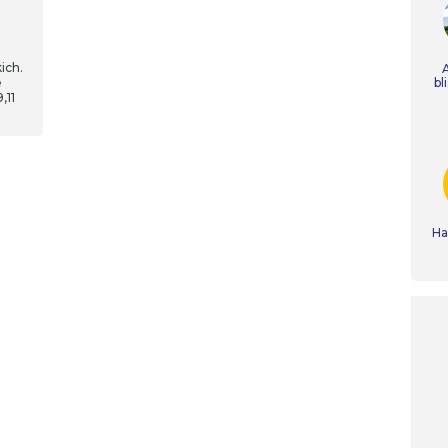
ich.
e
bl
,11
Ha