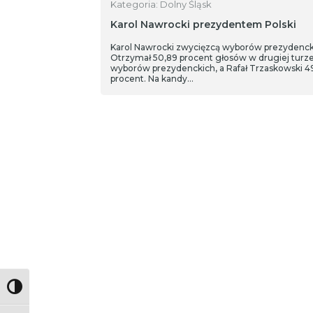
Kategoria: Dolny Śląsk
Karol Nawrocki prezydentem Polski
Karol Nawrocki zwycięzcą wyborów prezydenck
Otrzymał 50,89 procent głosów w drugiej turz
wyborów prezydenckich, a Rafał Trzaskowski 49
procent. Na kandy…
Toggle High Contrast