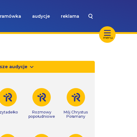
ramówka
audycje
reklama
menu
sze audycje
zytadełko
Rozmowy
Mój Chrystus
popołudniowe
Połamany