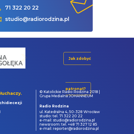
71 322 20 22
studio@radiorodzina.pl
Jak zdobyć
patronat?
© Katolickie Radio Rodzina 2018 |
łuchaczy.
Grupa Medialna JOHANNEUM
chidiecezji
Radio Rodzina
1
ul. Katedralna 4, 50-328 Wrocław
studio: tel. 71 322 20 22
e-mail: studio@radiorodzina.pl
newsroom: tel. +48 71 327 12 85
e-mail: reporter@radiorodzina.pl