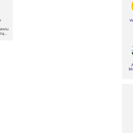
w
Ws
ławiu
ziąć
pod
A
bl