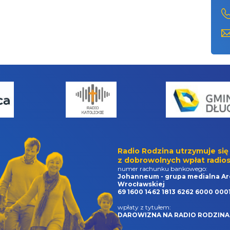
Radio Rodzina utrzymuje się
z dobrowolnych wpłat radios
numer rachunku bankowego:
Johanneum - grupa medialna Ar
Wrocławskiej
69 1600 1462 1813 6262 6000 000
wpłaty z tytułem:
DAROWIZNA NA RADIO RODZINA