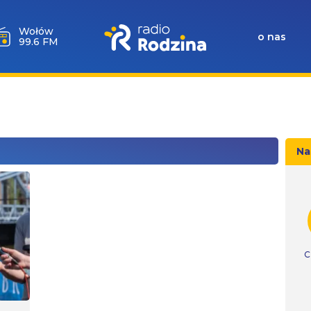
Milicz
o nas
88.5 FM
Na
C