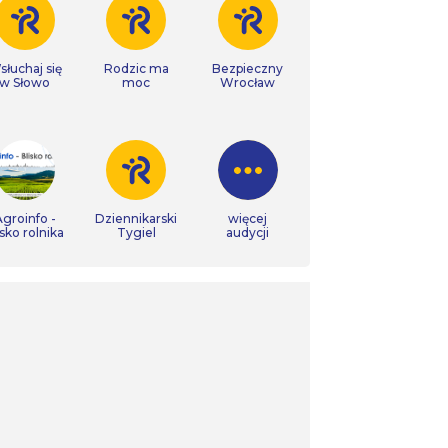
łuchaj się
Rodzic ma
Bezpieczny
w Słowo
moc
Wrocław
groinfo -
Dziennikarski
więcej
isko rolnika
Tygiel
audycji