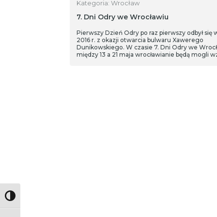
Kategoria: Wrocław
7. Dni Odry we Wrocławiu
Pierwszy Dzień Odry po raz pierwszy odbył się 
2016 r. z okazji otwarcia bulwaru Xawerego
Dunikowskiego. W czasie 7. Dni Odry we Wroc
między 13 a 21 maja wrocławianie będą mogli w
udział w łącznie 87 wydarzeniach. W tym roku 
hasłem "Odra. Rzeka w mieście".
Toggle High Contrast