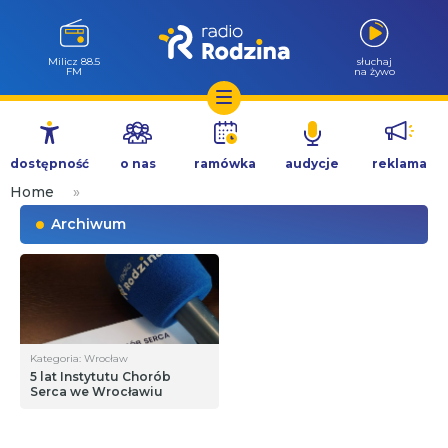
Milicz 88.5
słuchaj
FM
na żywo
Przejdź
do
dostępność
o nas
ramówka
audycje
reklama
treści
Home
»
Archiwum
Kategoria: Wrocław
5 lat Instytutu Chorób
Serca we Wrocławiu