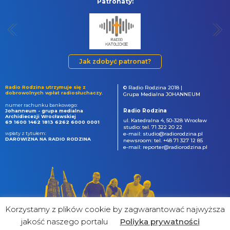
Patronaty:
Jak zdobyć patronat?
Radio Rodzina utrzymuje się z
© Radio Rodzina 2018 |
dobrowolnych wpłat radiosłuchaczy.
Grupa Medialna JOHANNEUM
numer rachunku bankowego:
Radio Rodzina
Johanneum - grupa medialna
Archidiecezji Wrocławskiej
ul. Katedralna 4, 50-328 Wrocław
69 1600 1462 1813 6262 6000 0001
studio: tel. 71 322 20 22
wpłaty z tytułem:
e-mail: studio@radiorodzina.pl
DAROWIZNA NA RADIO RODZINA
newsroom: tel. +48 71 327 12 85
e-mail: reporter@radiorodzina.pl
Korzystamy z plików cookie by zagwarantować najwyższa
jakość naszego portalu
Poliyka prywatności