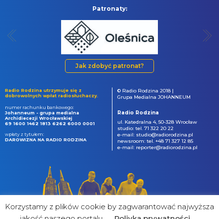
Patronaty:
Jak zdobyć patronat?
Radio Rodzina utrzymuje się z
© Radio Rodzina 2018 |
dobrowolnych wpłat radiosłuchaczy.
Grupa Medialna JOHANNEUM
numer rachunku bankowego:
Radio Rodzina
Johanneum - grupa medialna
Archidiecezji Wrocławskiej
ul. Katedralna 4, 50-328 Wrocław
69 1600 1462 1813 6262 6000 0001
studio: tel. 71 322 20 22
wpłaty z tytułem:
e-mail: studio@radiorodzina.pl
DAROWIZNA NA RADIO RODZINA
newsroom: tel. +48 71 327 12 85
e-mail: reporter@radiorodzina.pl
Korzystamy z plików cookie by zagwarantować najwyższa
jakość naszego portalu
Poliyka prywatności