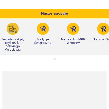
Nasze audycje
Jesteśmy stąd,
Audycje
Na torach z MPK
Niebo w Gę
czyli 80 lat
Świąteczne
Wrocław
polskiego
Wrocławia