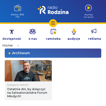
Wołów 99.6
słuchaj
FM
na żywo
Przejdź
do
dostępność
o nas
ramówka
audycje
reklama
treści
Home
»
Archiwum
Kategoria: Kościół
Ostatnie dni, by dołączyć
na Salwatoriańskie Forum
Młodych!