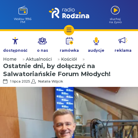
Wołów 99.6
słuchaj
FM
na żywo
Przejdź
do
dostępność
o nas
ramówka
audycje
reklama
treści
Home
»
Aktualności
»
Kościół
»
Ostatnie dni, by dołączyć na
Salwatoriańskie Forum Młodych!
1 lipca 2025
Natalia Wójcik