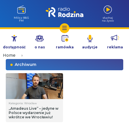
Milicz 88.5
słuchaj
FM
na żywo
Przejdź
do
dostępność
o nas
ramówka
audycje
reklama
treści
Home
»
Archiwum
Kategoria: Wrocław
„Amadeus Live” – jedyne w
Polsce wydarzenie już
wkrótce we Wrocławiu!