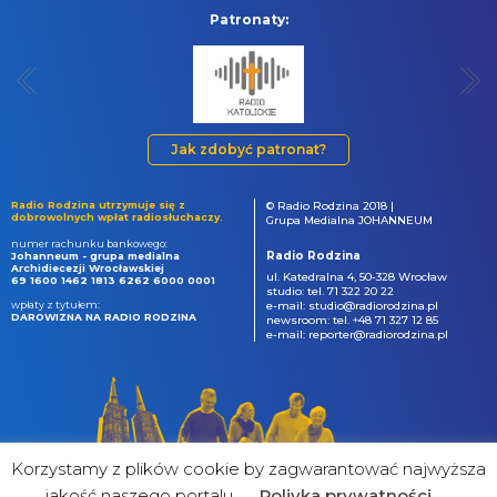
Patronaty:
Jak zdobyć patronat?
Radio Rodzina utrzymuje się z
© Radio Rodzina 2018 |
dobrowolnych wpłat radiosłuchaczy.
Grupa Medialna JOHANNEUM
numer rachunku bankowego:
Radio Rodzina
Johanneum - grupa medialna
Archidiecezji Wrocławskiej
ul. Katedralna 4, 50-328 Wrocław
69 1600 1462 1813 6262 6000 0001
studio: tel. 71 322 20 22
wpłaty z tytułem:
e-mail: studio@radiorodzina.pl
DAROWIZNA NA RADIO RODZINA
newsroom: tel. +48 71 327 12 85
e-mail: reporter@radiorodzina.pl
Korzystamy z plików cookie by zagwarantować najwyższa
jakość naszego portalu
Poliyka prywatności