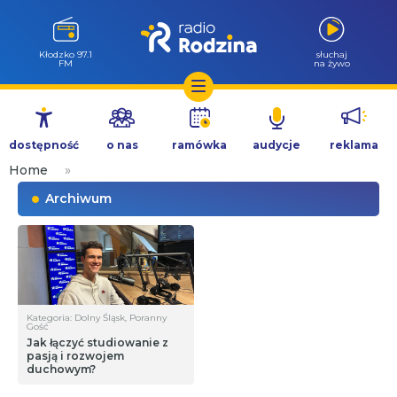
Kłodzko 97.1
słuchaj
FM
na żywo
Przejdź
do
dostępność
o nas
ramówka
audycje
reklama
treści
Home
»
Archiwum
Kategoria: Dolny Śląsk, Poranny
Gość
Jak łączyć studiowanie z
pasją i rozwojem
duchowym?