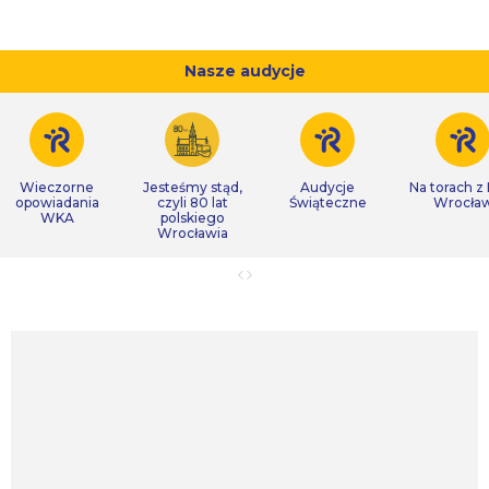
Nasze audycje
Wieczorne
Jesteśmy stąd,
Audycje
Na torach z
opowiadania
czyli 80 lat
Świąteczne
Wrocła
WKA
polskiego
Wrocławia