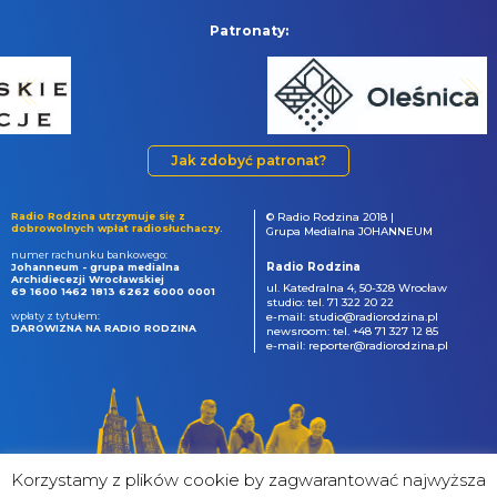
Patronaty:
Jak zdobyć patronat?
Radio Rodzina utrzymuje się z
© Radio Rodzina 2018 |
dobrowolnych wpłat radiosłuchaczy.
Grupa Medialna JOHANNEUM
numer rachunku bankowego:
Radio Rodzina
Johanneum - grupa medialna
Archidiecezji Wrocławskiej
ul. Katedralna 4, 50-328 Wrocław
69 1600 1462 1813 6262 6000 0001
studio: tel. 71 322 20 22
wpłaty z tytułem:
e-mail: studio@radiorodzina.pl
DAROWIZNA NA RADIO RODZINA
newsroom: tel. +48 71 327 12 85
e-mail: reporter@radiorodzina.pl
Korzystamy z plików cookie by zagwarantować najwyższa