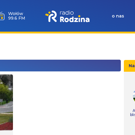
Wołów
o nas
99.6 FM
Na
A
bl