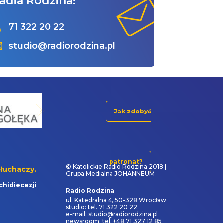
adia Rodzina!
71 322 20 22
studio@radiorodzina.pl
Jak zdobyć
patronat?
© Katolickie Radio Rodzina 2018 |
łuchaczy.
Grupa Medialna JOHANNEUM
chidiecezji
Radio Rodzina
1
ul. Katedralna 4, 50-328 Wrocław
studio: tel. 71 322 20 22
e-mail: studio@radiorodzina.pl
newsroom: tel. +48 71 327 12 85