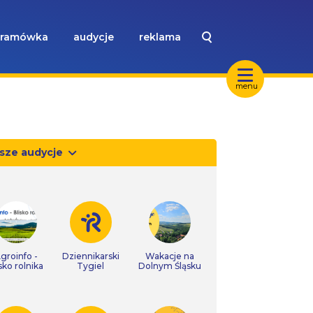
ramówka
audycje
reklama
menu
sze audycje
groinfo -
Dziennikarski
Wakacje na
isko rolnika
Tygiel
Dolnym Śląsku