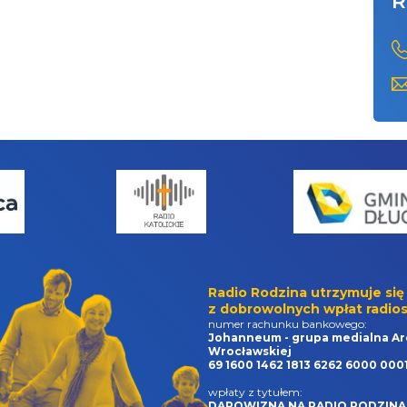
R
Radio Rodzina utrzymuje się
z dobrowolnych wpłat radios
numer rachunku bankowego:
Johanneum - grupa medialna Ar
Wrocławskiej
69 1600 1462 1813 6262 6000 000
wpłaty z tytułem:
DAROWIZNA NA RADIO RODZINA