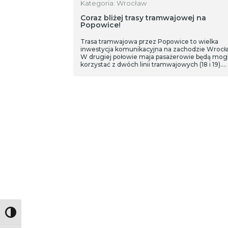
Kategoria: Wrocław
Coraz bliżej trasy tramwajowej na
Popowice!
Trasa tramwajowa przez Popowice to wielka
inwestycja komunikacyjna na zachodzie Wrocła
W drugiej połowie maja pasażerowie będą mogl
korzystać z dwóch linii tramwajowych (18 i 19).
Tramwaj na trasie o długości 11,5 km stawać będ
na 24 parach przystanków.
Toggle High Contrast