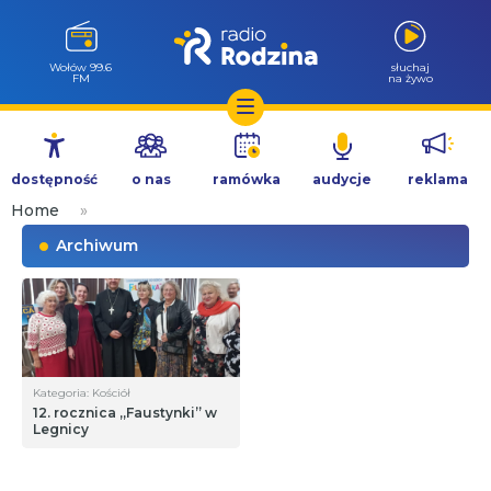
Wołów 99.6
słuchaj
FM
na żywo
Przejdź
do
dostępność
o nas
ramówka
audycje
reklama
treści
Home
»
Archiwum
Kategoria: Kościół
12. rocznica „Faustynki” w
Legnicy