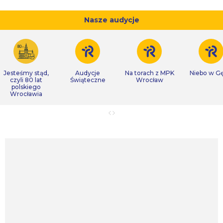
Nasze audycje
Jesteśmy stąd,
Audycje
Na torach z MPK
Niebo w Gę
czyli 80 lat
Świąteczne
Wrocław
polskiego
Wrocławia