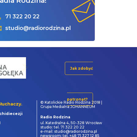
adia Rodzina!
71 322 20 22
studio@radiorodzina.pl
Jak zdobyć
patronat?
© Katolickie Radio Rodzina 2018 |
łuchaczy.
Grupa Medialna JOHANNEUM
chidiecezji
Radio Rodzina
1
ul. Katedralna 4, 50-328 Wrocław
studio: tel. 71 322 20 22
e-mail: studio@radiorodzina.pl
newsroom: tel. +48 71 327 12 85