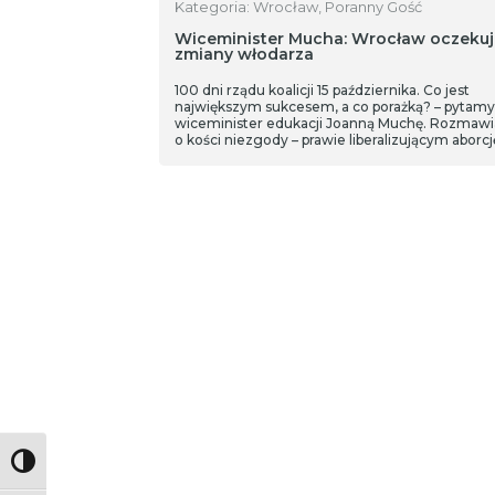
Kategoria: Wrocław, Poranny Gość
Wiceminister Mucha: Wrocław oczekuj
zmiany włodarza
100 dni rządu koalicji 15 października. Co jest
największym sukcesem, a co porażką? – pytamy
wiceminister edukacji Joanną Muchę. Rozmaw
o kości niezgody – prawie liberalizującym aborcję
także wyborach samorządowych. Z ministrą
rozmawialiśmy także o sytuacji w stolicy region
Mam nadzieję, że prezydentką zostanie Izabela
Bodnar. Zdobywa przebojem poparcie elektora
innych partii politycznych. Wrocław oczekuje
zmiany włodarza. Ludzie nie rozumieją poparci
premiera Donalda Tuska dla Jacka Sutryka.
Ogromna grupa ludzi tę kandydaturę ocenia
negatywnie. Spodziewałam się lepszej prezyde
– mówi wiceminister Joanna Mucha.
Toggle High Contrast