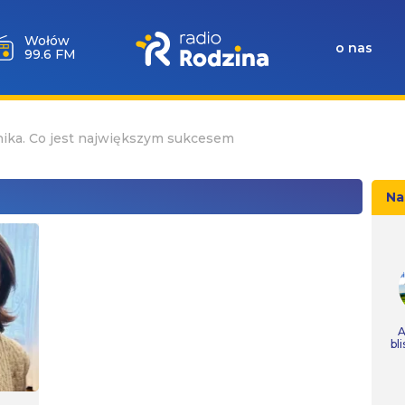
Wołów
o nas
99.6 FM
ernika. Co jest największym sukcesem
Na
A
bl