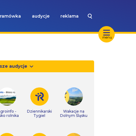
ramówka
audycje
reklama
menu
sze audycje
groinfo -
Dziennikarski
Wakacje na
isko rolnika
Tygiel
Dolnym Śląsku