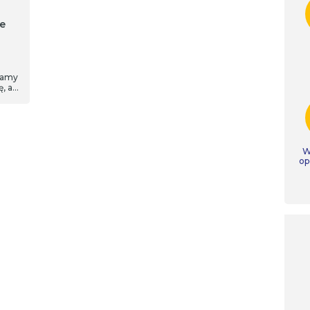
e
iamy
, a
u. –
tu
a
W
op
ntury