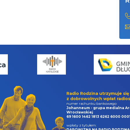
R
Radio Rodzina utrzymuje się
z dobrowolnych wpłat radios
numer rachunku bankowego:
Johanneum - grupa medialna Ar
Wrocławskiej
69 1600 1462 1813 6262 6000 000
wpłaty z tytułem:
DAROWIZNA NA RADIO RODZINA