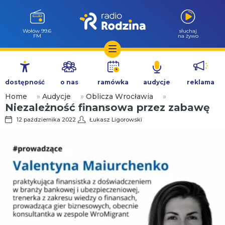
Wołów 99.6
słuchaj
FM
na żywo
Przejdź
do
dostępność
o nas
ramówka
audycje
reklama
treści
Home
»
Audycje
»
Oblicza Wrocławia
»
Niezależność finansowa przez zabawę
12 października 2022
Łukasz Ligorowski