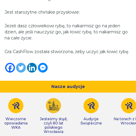
Jest starożytne chińskie przysłowie:
Jeżeli dasz człowiekowi rybę, to nakarmisz go na jeden
dzień, ale jeśli nauczysz go, jak łowić rybę, to nakarmisz go
na całe życie.
Gra CashFlow została stworzona, żeby uczyć jak łowić rybę.
Nasze audycje
Wieczorne
Jesteśmy stąd,
Audycje
Na torach z
opowiadania
czyli 80 lat
Świąteczne
Wrocła
WKA
polskiego
Wrocławia