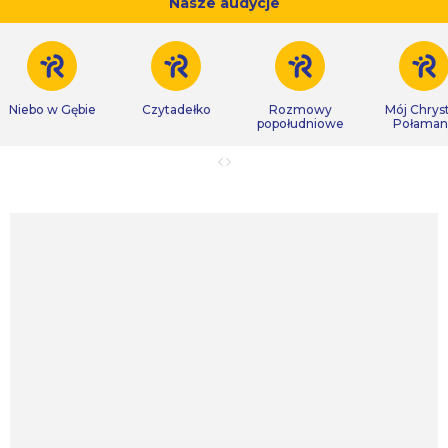
Nasze audycje
Niebo w Gębie
Czytadełko
Rozmowy
Mój Chrys
popołudniowe
Połaman