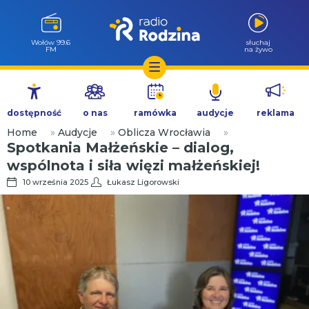
Wołów 99.6
słuchaj
FM
na żywo
Przejdź
do
dostępność
o nas
ramówka
audycje
reklama
treści
Home
»
Audycje
»
Oblicza Wrocławia
»
Spotkania Małżeńskie – dialog,
wspólnota i siła więzi małżeńskiej!
10 września 2025
Łukasz Ligorowski