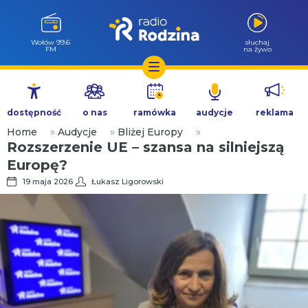
Milicz 88.5
słuchaj
FM
na żywo
Przejdź
do
dostępność
o nas
ramówka
audycje
reklama
treści
Home
»
Audycje
»
Bliżej Europy
»
Rozszerzenie UE – szansa na silniejszą
Europę?
19 maja 2026
Łukasz Ligorowski