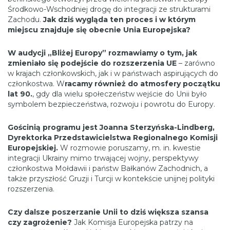
Środkowo-Wschodniej drogę do integracji ze strukturami
Zachodu.
Jak dziś wygląda ten proces i w którym
miejscu znajduje się obecnie Unia Europejska?
W audycji „Bliżej Europy” rozmawiamy o tym, jak
zmieniało się podejście do rozszerzenia UE
– zarówno
w krajach członkowskich, jak i w państwach aspirujących do
członkostwa. W
racamy również do atmosfery początku
lat 90.
, gdy dla wielu społeczeństw wejście do Unii było
symbolem bezpieczeństwa, rozwoju i powrotu do Europy.
Gościnią programu jest Joanna Sterzyńska-Lindberg,
Dyrektorka Przedstawicielstwa Regionalnego Komisji
Europejskiej.
W rozmowie poruszamy, m. in. kwestie
integracji Ukrainy mimo trwającej wojny, perspektywy
członkostwa Mołdawii i państw Bałkanów Zachodnich, a
także przyszłość Gruzji i Turcji w kontekście unijnej polityki
rozszerzenia.
Czy dalsze poszerzanie Unii to dziś większa szansa
czy zagrożenie?
Jak Komisja Europejska patrzy na