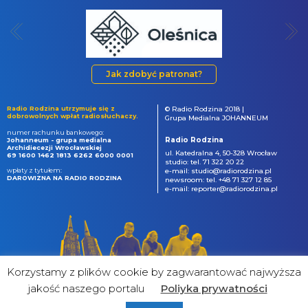
Jak zdobyć patronat?
Radio Rodzina utrzymuje się z
© Radio Rodzina 2018 |
dobrowolnych wpłat radiosłuchaczy.
Grupa Medialna JOHANNEUM
numer rachunku bankowego:
Radio Rodzina
Johanneum - grupa medialna
Archidiecezji Wrocławskiej
ul. Katedralna 4, 50-328 Wrocław
69 1600 1462 1813 6262 6000 0001
studio: tel. 71 322 20 22
wpłaty z tytułem:
e-mail: studio@radiorodzina.pl
DAROWIZNA NA RADIO RODZINA
newsroom: tel. +48 71 327 12 85
e-mail: reporter@radiorodzina.pl
Korzystamy z plików cookie by zagwarantować najwyższa
jakość naszego portalu
Poliyka prywatności