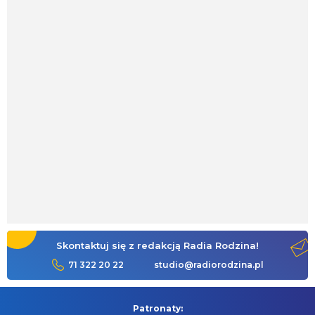
Skontaktuj się z redakcją Radia Rodzina!
71 322 20 22
studio@radiorodzina.pl
Patronaty: