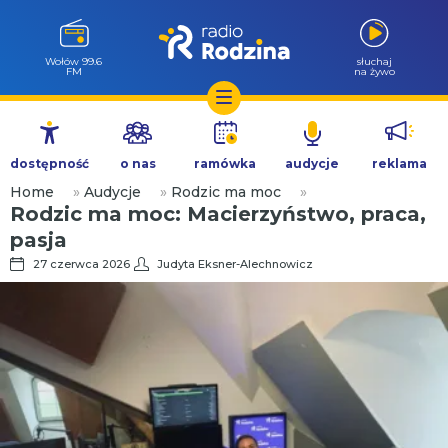
Wołów 99.6
słuchaj
FM
na żywo
Przejdź
do
dostępność
o nas
ramówka
audycje
reklama
treści
Home
»
Audycje
»
Rodzic ma moc
»
Rodzic ma moc: Macierzyństwo, praca,
pasja
27 czerwca 2026
Judyta Eksner-Alechnowicz