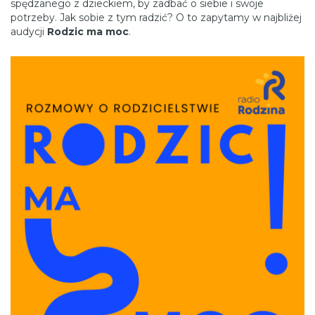
spędzanego z dzieckiem, by zadbać o siebie i swoje
potrzeby. Jak sobie z tym radzić? O to zapytamy w najbliżej
audycji
Rodzic ma moc
.