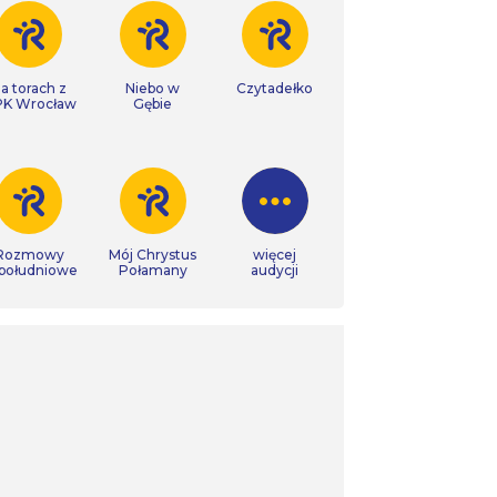
a torach z
Niebo w
Czytadełko
K Wrocław
Gębie
Rozmowy
Mój Chrystus
więcej
południowe
Połamany
audycji