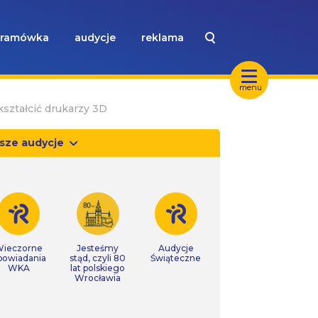
ramówka
audycje
reklama
menu
ształcić drukarzy 3D
sze audycje
ieczorne
Jesteśmy
Audycje
powiadania
stąd, czyli 80
Świąteczne
WKA
lat polskiego
Wrocławia