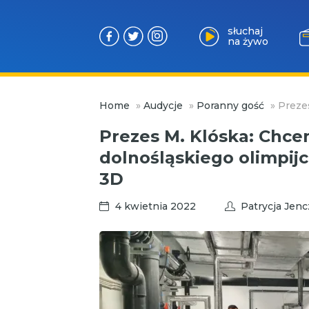
słuchaj
na żywo
Przejdź
Home
»
Audycje
»
Poranny gość
»
Prezes
do
treści
Prezes M. Klóska: Chc
dolnośląskiego olimpijc
3D
4 kwietnia 2022
Patrycja Jen