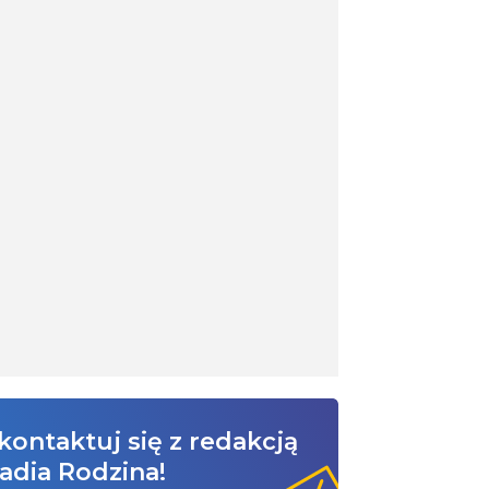
kontaktuj się z redakcją
adia Rodzina!