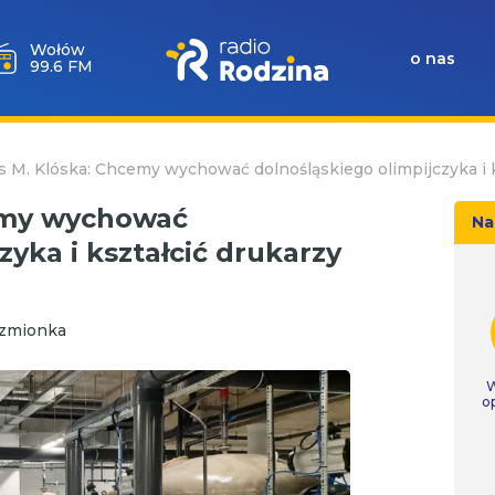
Milicz
o nas
88.5 FM
 M. Klóska: Chcemy wychować dolnośląskiego olimpijczyka i k
emy wychować
Na
zyka i kształcić drukarzy
czmionka
W
o