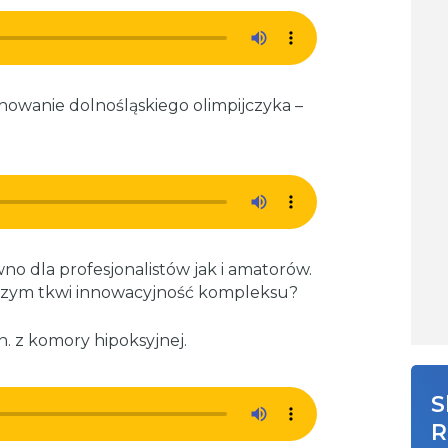
owanie dolnośląskiego olimpijczyka –
 dla profesjonalistów jak i amatorów.
 czym tkwi innowacyjność kompleksu?
. z komory hipoksyjnej.
S
R