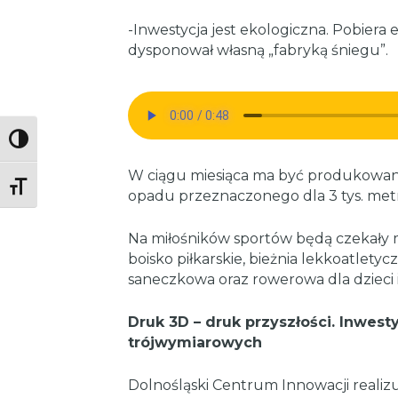
-Inwestycja jest ekologiczna. Pobiera 
dysponował własną „fabryką śniegu”.
Toggle High Contrast
W ciągu miesiąca ma być produkowan
Toggle Font size
opadu przeznaczonego dla 3 tys. met
Na miłośników sportów będą czekały m.
boisko piłkarskie, bieżnia lekkoatletyc
saneczkowa oraz rowerowa dla dzieci i
Druk 3D – druk przyszłości. Inwest
trójwymiarowych
Dolnośląski Centrum Innowacji realiz